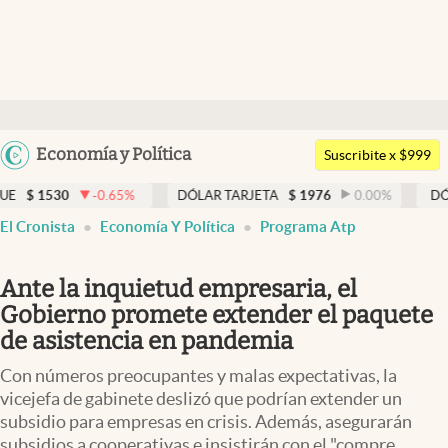
Últimas noticias
Dólar
Argentina
Economía y Política
Members
Suscribite x $999
España
Economía y Política
.65
%
DÓLAR TARJETA
$
1976
0.00
%
DÓLAR MEP
$
1521
México
El Cronista
Economía Y Política
Programa Atp
Finanzas y Mercados
USA
Mercados Online
Colombia
Ante la inquietud empresaria, el
Uruguay
Negocios
Gobierno promete extender el paquete
de asistencia en pandemia
Columnistas
Con números preocupantes y malas expectativas, la
Otras secciones
vicejefa de gabinete deslizó que podrían extender un
subsidio para empresas en crisis. Además, asegurarán
Apertura
subsidios a cooperativas e insistirán con el "compre