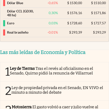
-0,65
%
$
1530,00
$
1510,00
Dólar Blue
Dólar CCL (GD30,
0,30
%
$
1576,16
$
1571,86
48 hs)
0,03
%
$
1728,60
$
1727,57
Euro
-0,01
%
$
293,39
$
293,29
Real brasileño
Las más leídas de Economía y Política
1
Ley de Tierras
Tras el revés al oficialismo en el
Senado, Quirno pidió la renuncia de Villarruel
2
Ley de propiedad privada en el Senado, EN VIVO: el
minuto a minuto del debate
Motosierra
El gasto volvió a caer y julio vuelve al