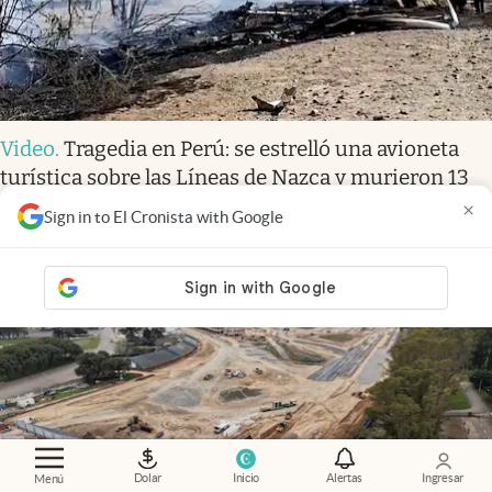
Video
.
Tragedia en Perú: se estrelló una avioneta
turística sobre las Líneas de Nazca y murieron 13
personas
×
Sign in to El Cronista with Google
Dolar
Inicio
Alertas
Ingresar
Menú