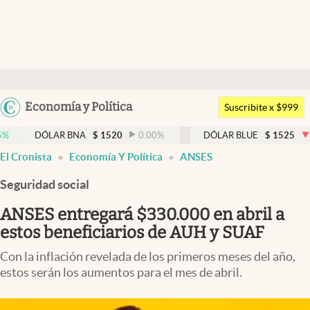
Últimas noticias
Dólar
Argentina
Economía y Política
Members
Suscribite x $999
España
Economía y Política
ÓLAR BNA
$
1520
0.00
%
DÓLAR BLUE
$
1525
-0.33
%
México
El Cronista
Economía Y Política
ANSES
Finanzas y Mercados
USA
Seguridad social
Mercados Online
Colombia
Uruguay
ANSES entregará $330.000 en abril a
Negocios
estos beneficiarios de AUH y SUAF
Columnistas
Con la inflación revelada de los primeros meses del año,
Otras secciones
estos serán los aumentos para el mes de abril.
Apertura