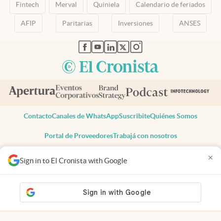
Fintech
Merval
Quiniela
Calendario de feriados
AFIP
Paritarias
Inversiones
ANSES
abre en nueva pestaña
abre en nueva pestaña
abre en nueva pestaña
abre en nueva pestaña
abre en nueva pestaña
Contacto
Canales de WhatsApp
Suscribite
Quiénes Somos
Portal de Proveedores
Trabajá con nosotros
Copyright 2025 cronista.com
×
Sign in to El Cronista with Google
Todos los derechos reservados
Términos y condiciones
Privacidad
Consentimiento
Tel:
+54 11 7078-3270