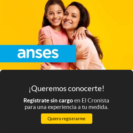
Infotechnology
Clase
Clima
Mundial 2026
Eventos Corporativos
El Cronista Studio
Mediakit
abre en nueva pestaña
¡Queremos conocerte!
Argentina
Registrate sin cargo
en El Cronista
para una experiencia a tu medida.
Quiero registrarme