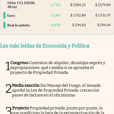
Dólar CCL (GD30,
0,79
%
$
1584,21
$
1579,84
48 hs)
0,28
%
$
1732,84
$
1731,97
Euro
0,40
%
$
294,60
$
294,44
Real brasileño
Las más leídas de Economía y Política
1
Congreso
Contratos de alquiler, desalojos exprés y
expropiaciones: qué cambia si se aprueba el
proyecto de Propiedad Privada
2
Media sanción
Sin Manejo del Fuego, el Senado
aprobó la Ley de Propiedad Privada: crecen los
pases de factura en el oficialismo
3
Proyecto
Propiedad privada: punto por punto, lo
que quedó tras la baja de la extranjerización de la