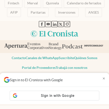
Fintech
Merval
Quiniela
Calendario de feriados
AFIP
Paritarias
Inversiones
ANSES
abre en nueva pestaña
abre en nueva pestaña
abre en nueva pestaña
abre en nueva pestaña
abre en nueva pestaña
Contacto
Canales de WhatsApp
Suscribite
Quiénes Somos
Portal de Proveedores
Trabajá con nosotros
Copyright 2025 cronista.com
×
Sign in to El Cronista with Google
Todos los derechos reservados
Términos y condiciones
Privacidad
Consentimiento
Tel:
+54 11 7078-3270