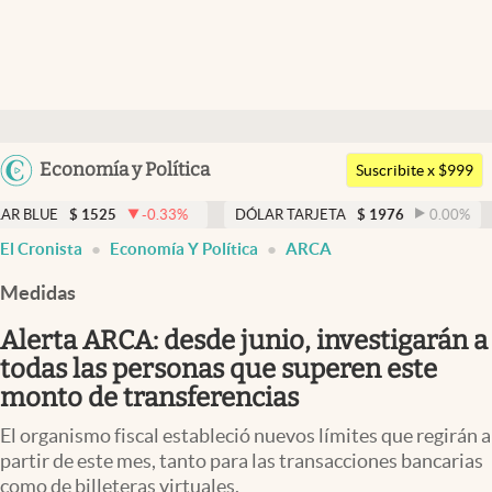
Últimas noticias
Dólar
Argentina
Economía y Política
Members
Suscribite x $999
España
Economía y Política
525
-0.33
%
DÓLAR TARJETA
$
1976
0.00
%
DÓLAR M
México
El Cronista
Economía Y Política
ARCA
Finanzas y Mercados
USA
Medidas
Mercados Online
Colombia
Uruguay
Alerta ARCA: desde junio, investigarán a
Negocios
todas las personas que superen este
Columnistas
monto de transferencias
Otras secciones
El organismo fiscal estableció nuevos límites que regirán a
partir de este mes, tanto para las transacciones bancarias
Apertura
como de billeteras virtuales.