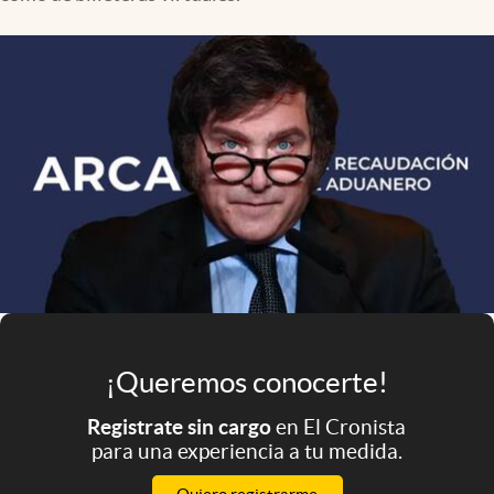
Infotechnology
Clase
Clima
Mundial 2026
Eventos Corporativos
El Cronista Studio
Mediakit
abre en nueva pestaña
Argentina
¡Queremos conocerte!
Registrate sin cargo
en El Cronista
para una experiencia a tu medida.