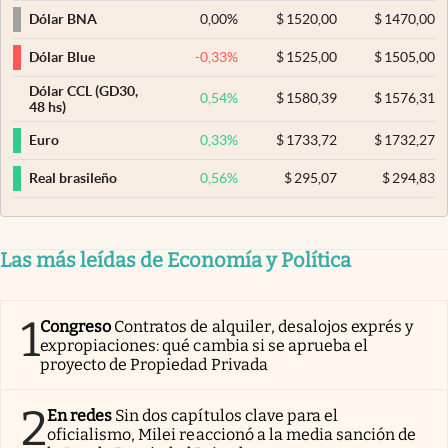
0,00
%
$
1520,00
$
1470,00
Dólar BNA
-0,33
%
$
1525,00
$
1505,00
Dólar Blue
Dólar CCL (GD30,
0,54
%
$
1580,39
$
1576,31
48 hs)
0,33
%
$
1733,72
$
1732,27
Euro
0,56
%
$
295,07
$
294,83
Real brasileño
Las más leídas de Economía y Política
1
Congreso
Contratos de alquiler, desalojos exprés y
expropiaciones: qué cambia si se aprueba el
proyecto de Propiedad Privada
2
En redes
Sin dos capítulos clave para el
oficialismo, Milei reaccionó a la media sanción de