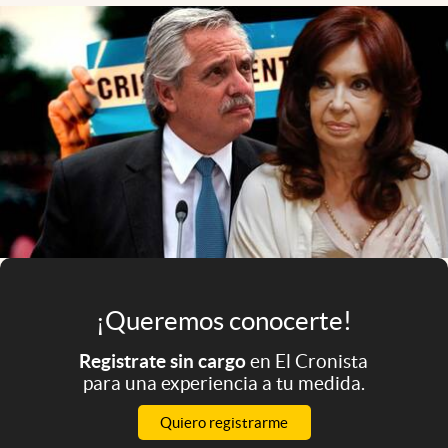
Infotechnology
Clase
Clima
Mundial 2026
Eventos Corporativos
El Cronista Studio
Mediakit
abre en nueva pestaña
Argentina
¡Queremos conocerte!
Registrate sin cargo
en El Cronista
para una experiencia a tu medida.
Quiero registrarme