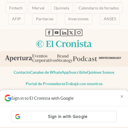
Fintech
Merval
Quiniela
Calendario de feriados
AFIP
Paritarias
Inversiones
ANSES
abre en nueva pestaña
abre en nueva pestaña
abre en nueva pestaña
abre en nueva pestaña
abre en nueva pestaña
Contacto
Canales de WhatsApp
Suscribite
Quiénes Somos
Portal de Proveedores
Trabajá con nosotros
Copyright 2025 cronista.com
×
Sign in to El Cronista with Google
Todos los derechos reservados
Términos y condiciones
Privacidad
Consentimiento
Tel:
+54 11 7078-3270