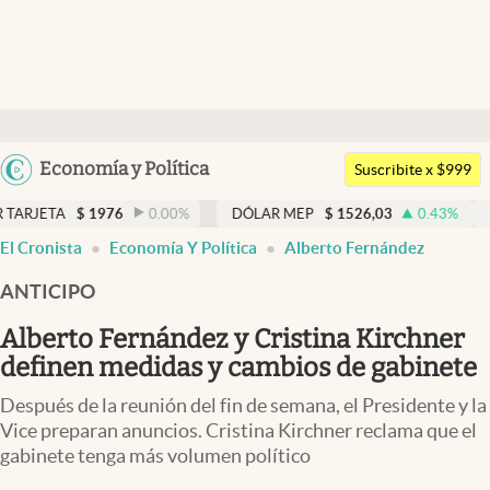
Últimas noticias
Dólar
Argentina
Economía y Política
Members
Suscribite x $999
España
Economía y Política
$
1976
0.00
%
DÓLAR MEP
$
1526,03
0.43
%
DÓLAR BN
México
El Cronista
Economía Y Política
Alberto Fernández
Finanzas y Mercados
USA
ANTICIPO
Mercados Online
Colombia
Uruguay
Alberto Fernández y Cristina Kirchner
Negocios
definen medidas y cambios de gabinete
Columnistas
Después de la reunión del fin de semana, el Presidente y la
Otras secciones
Vice preparan anuncios. Cristina Kirchner reclama que el
gabinete tenga más volumen político
Apertura