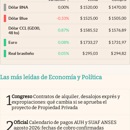
0,00
%
$
1520,00
$
1470,00
Dólar BNA
-0,33
%
$
1525,00
$
1505,00
Dólar Blue
Dólar CCL (GD30,
0,87
%
$
1585,52
$
1576,89
48 hs)
0,08
%
$
1733,27
$
1731,97
Euro
0,05
%
$
295,03
$
294,82
Real brasileño
Las más leídas de Economía y Política
1
Congreso
Contratos de alquiler, desalojos exprés y
expropiaciones: qué cambia si se aprueba el
proyecto de Propiedad Privada
2
Oficial
Calendario de pagos AUH y SUAF ANSES
agosto 2026: fechas de cobro confirmadas