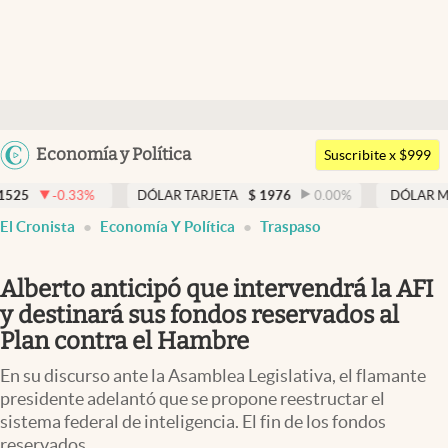
Últimas noticias
Dólar
Argentina
Economía y Política
Members
Suscribite x $999
España
Economía y Política
33
%
DÓLAR TARJETA
$
1976
0.00
%
DÓLAR MEP
$
1526
México
El Cronista
Economía Y Política
Traspaso
Finanzas y Mercados
USA
Mercados Online
Colombia
Alberto anticipó que intervendrá la AFI
Uruguay
Negocios
y destinará sus fondos reservados al
Plan contra el Hambre
Columnistas
En su discurso ante la Asamblea Legislativa, el flamante
Otras secciones
presidente adelantó que se propone reestructar el
sistema federal de inteligencia. El fin de los fondos
Apertura
reservados.