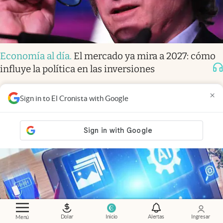
Economía al día
.
El mercado ya mira a 2027: cómo
influye la política en las inversiones
×
Sign in to El Cronista with Google
Dolar
Inicio
Alertas
Ingresar
Menú