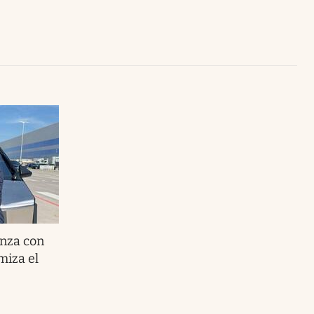
Uruguay
anza con
miza el