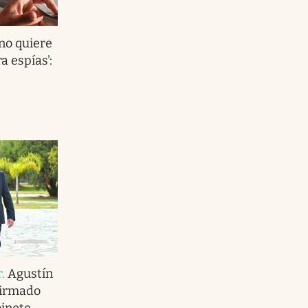
no quiere
a espías':
r
.
Agustín
firmado
binete