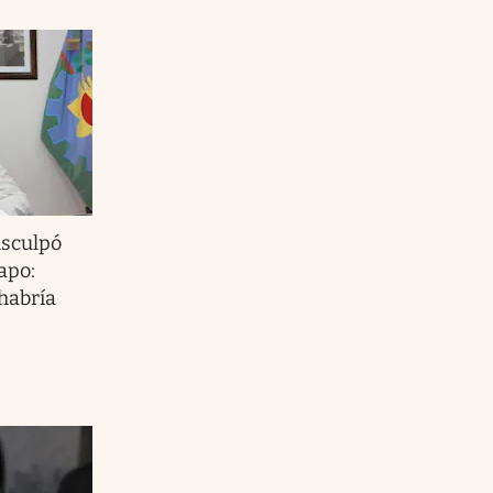
isculpó
apo:
 habría