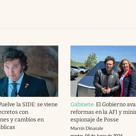
Vuelve la SIDE: se viene
Gabinete
.
El Gobierno av
decretos con
reformas en la AFI y mini
nes y cambios en
espionaje de Posse
blicas
Martín Dinatale
martes, 04 de Junio de 2024