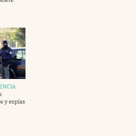
GENCIA
.
s
s y espías