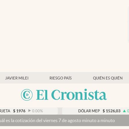
JAVIER MILEI
RIESGO PAÍS
QUIÉN ES QUIÉN
0.00
%
DÓLAR MEP
$
1526,03
0.43
%
del viernes 7 de agosto minuto a minuto