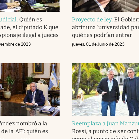
udicial
.
Quién es
Proyecto de ley
.
El Gobier
hade, el diputado K que
abrir una 'universidad par
spionaje ilegal a jueces
quiénes podrían entrar
viembre de 2023
jueves, 01 de Junio de 2023
ández nombró a la
Reemplaza a Juan Manzu
 de la AFI: quién es
Rossi, a punto de ser con
como el nuevo jefe de Ga