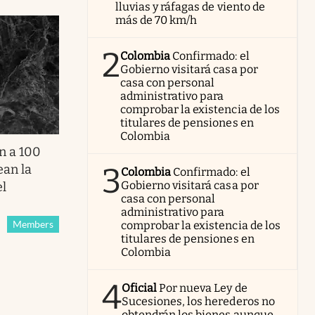
lluvias y ráfagas de viento de
más de 70 km/h
2
Colombia
Confirmado: el
Gobierno visitará casa por
casa con personal
administrativo para
comprobar la existencia de los
titulares de pensiones en
Colombia
n a 100
3
ean la
Colombia
Confirmado: el
Gobierno visitará casa por
el
casa con personal
administrativo para
Members
comprobar la existencia de los
titulares de pensiones en
Colombia
4
Oficial
Por nueva Ley de
Sucesiones, los herederos no
obtendrán los bienes aunque