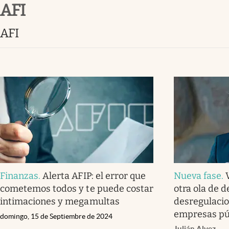
AFI
Infotechnology
Clase
AFI
Clima
Mundial 2026
Eventos Corporativos
El Cronista Studio
Mediakit
abre en nueva pestaña
Finanzas
.
Alerta AFIP: el error que
Nueva fase
.
cometemos todos y te puede costar
otra ola de 
intimaciones y megamultas
desregulacio
empresas pú
domingo, 15 de Septiembre de 2024
Julián Alvez