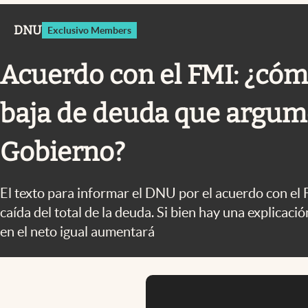
Infotechnology
DNU
Exclusivo Members
Clase
Clima
Acuerdo con el FMI: ¿cómo
Mundial 2026
baja de deuda que argum
Eventos Corporativos
El Cronista Studio
Gobierno?
Mediakit
abre en nueva pestaña
El texto para informar el DNU por el acuerdo con el
caída del total de la deuda. Si bien hay una explicaci
en el neto igual aumentará