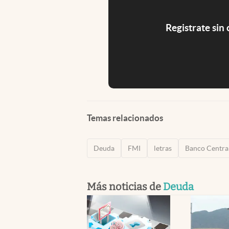
Registrate sin
Temas relacionados
Deuda
FMI
letras
Banco Centra
Más noticias de
Deuda