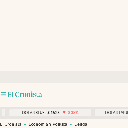
Últimas noticias
Dólar
Members
Economía y Política
Finanzas y Mercados
Mercados Online
Negocios
Columnistas
Otras secciones
DÓLAR BLUE
$
1525
-0.33
%
DÓLAR TARJETA
$
Apertura
El Cronista
Economía Y Política
Deuda