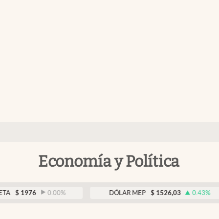
Economía y Política
1976
0.00
%
DÓLAR MEP
$
1526,03
0.43
%