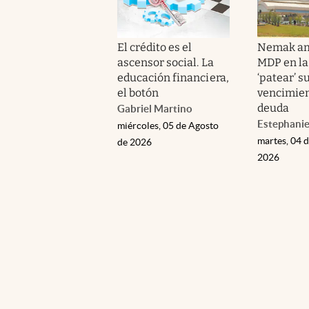
El crédito es el
Nemak am
ascensor social. La
MDP en la
educación financiera,
‘patear’ s
el botón
vencimien
deuda
Gabriel Martino
Estephanie
miércoles, 05 de Agosto
martes, 04 
de 2026
2026