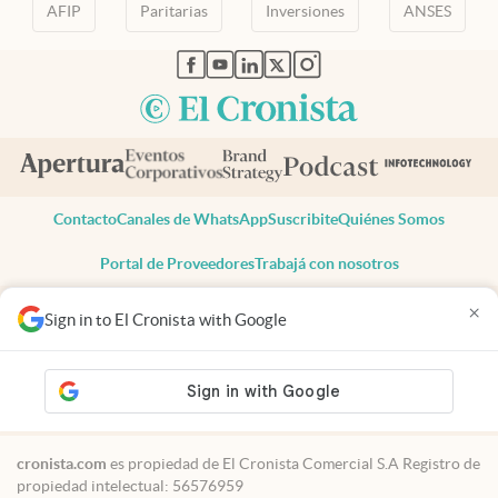
AFIP
Paritarias
Inversiones
ANSES
abre en nueva pestaña
abre en nueva pestaña
abre en nueva pestaña
abre en nueva pestaña
abre en nueva pestaña
Contacto
Canales de WhatsApp
Suscribite
Quiénes Somos
Portal de Proveedores
Trabajá con nosotros
Copyright 2025 cronista.com
×
Sign in to El Cronista with Google
Todos los derechos reservados
Términos y condiciones
Privacidad
Consentimiento
Tel:
+54 11 7078-3270
cronista.com
es propiedad de El Cronista Comercial S.A Registro de
propiedad intelectual: 56576959