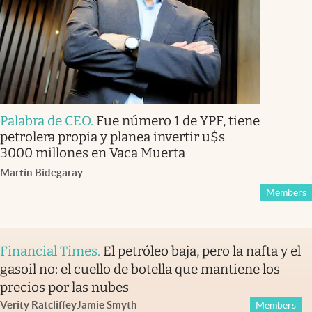
Palabra de CEO
.
Fue número 1 de YPF, tiene
petrolera propia y planea invertir u$s
3000 millones en Vaca Muerta
Martín Bidegaray
Members
Financial Times
.
El petróleo baja, pero la nafta y el
gasoil no: el cuello de botella que mantiene los
precios por las nubes
Verity Ratcliffe
y
Jamie Smyth
Members