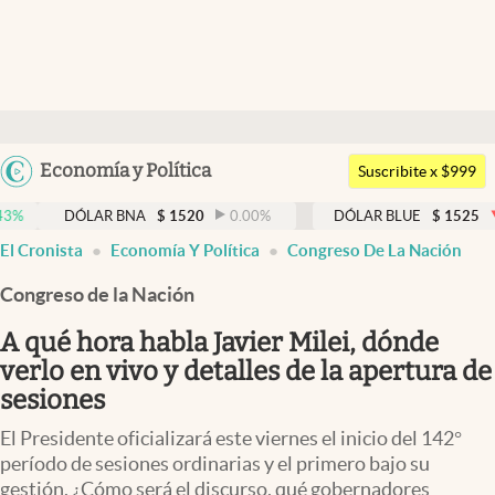
Últimas noticias
Dólar
Argentina
Economía y Política
Members
Suscribite x $999
España
Economía y Política
DÓLAR BNA
$
1520
0.00
%
DÓLAR BLUE
$
1525
-0.33
México
El Cronista
Economía Y Política
Congreso De La Nación
Finanzas y Mercados
USA
Congreso de la Nación
Mercados Online
Colombia
Uruguay
A qué hora habla Javier Milei, dónde
Negocios
verlo en vivo y detalles de la apertura de
Columnistas
sesiones
Otras secciones
El Presidente oficializará este viernes el inicio del 142°
período de sesiones ordinarias y el primero bajo su
Apertura
gestión. ¿Cómo será el discurso, qué gobernadores