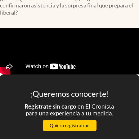
Infotechnology
confirmaron asistencia y la sorpresa final que prepara el
liberal?
Clase
Clima
Mundial 2026
Eventos Corporativos
El Cronista Studio
Mediakit
abre en nueva pestaña
Argentina
¡Queremos conocerte!
Registrate sin cargo
en El Cronista
para una experiencia a tu medida.
Quiero registrarme