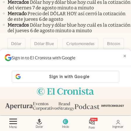
Mercados
Dólar hoy y dólar blue hoy: cuál es la cotización
del viernes 7 de agosto minuto a minuto
Mercado
Precio del DÓLAR HOY: así cerró la cotización
de este jueves 6 de agosto
Mercados
Dólar hoy y dólar blue hoy: cuál es la cotización
del jueves 6 de agosto minuto a minuto
Dólar
Dólar Blue
Criptomonedas
Bitcoin
Fintech
Merval
Quiniela
Calendario de feriados
×
Sign in to El Cronista with Google
AFIP
Paritarias
Inversiones
ANSES
abre en nueva pestaña
abre en nueva pestaña
abre en nueva pestaña
abre en nueva pestaña
abre en nueva pestaña
Contacto
Canales de WhatsApp
Suscribite
Quiénes Somos
Dolar
Inicio
Ingresar
Menú
Foro