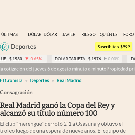
Últimas noticias
ÚLTIMAS
DÓLAR
DÓLAR
JAVIER
RIESGO
QUIÉN ES
FORO
Dólar
NOTICIAS
BLUE
MILEI
PAÍS
QUIÉN
Deportes
Argentina
Members
Suscribite x $999
España
Economía y Política
-0.65
%
DÓLAR TARJETA
$
1976
0.00
%
DÓLAR MEP
$
México
 de agosto minuto a minuto
Propiedad privada: con cruces y chicanas
Finanzas y Mercados
USA
El Cronista
Deportes
Real Madrid
Mercados Online
Colombia
Uruguay
Consagración
Negocios
Real Madrid ganó la Copa del Rey y
Columnistas
alcanzó su título número 100
Otras secciones
El club "merengue" derrotó 2-1 a Osasuna y obtuvo el
Apertura
trofeo luego de una espera de nueve años. El equipo de