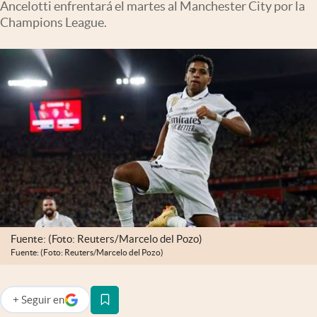
Ancelotti enfrentará el martes al Manchester City por la
Infotechnology
Champions League.
Clase
Clima
Mundial 2026
Eventos Corporativos
El Cronista Studio
Mediakit
abre en nueva pestaña
Argentina
Fuente: (Foto: Reuters/Marcelo del Pozo)
Fuente: (Foto: Reuters/Marcelo del Pozo)
+
Seguir
en
abre en nueva pestaña