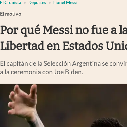
El Cronista
Deportes
Lionel Messi
Infotechnology
El motivo
Clase
Clima
Por qué Messi no fue a la
Mundial 2026
Libertad en Estados Uni
Eventos Corporativos
El Cronista Studio
El capitán de la Selección Argentina se convir
Mediakit
a la ceremonia con Joe Biden.
abre en nueva pestaña