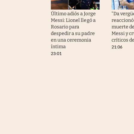
Último adiós a Jorge
“Da vergüe
Messi: Lionel llegó a
reaccionó 
Rosario para
muerte de
despedir a su padre
Messi y cr
en una ceremonia
críticos d
íntima
21:06
23:01