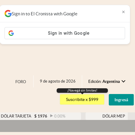
×
Sign in to El Cronista with Google
9 de agosto de 2026
Edición:
Argentina
FORO
¡Navegá sin limites!
Argentina
Suscribite x $999
Ingresá
España
México
TARJETA
$
1976
0.00
%
DÓLAR MEP
$
1526,03
USA
Colombia