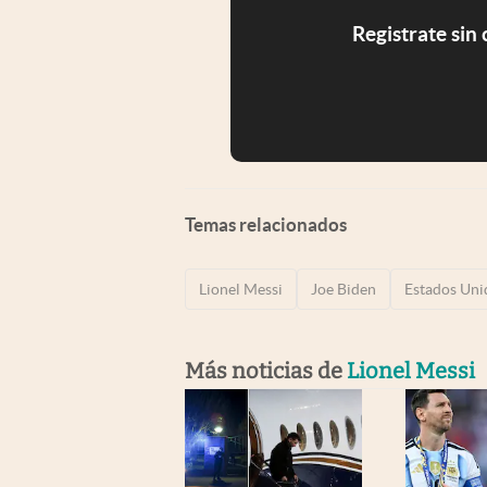
Registrate sin
Temas relacionados
Lionel Messi
Joe Biden
Estados Uni
Más noticias de
Lionel Messi