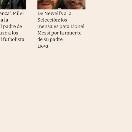
nza”: Milei
De Newell’s a la
a la
Selección: los
l padre de
mensajes para Lionel
uzó a los
Messi por la muerte
el futbolista
de su padre
19:43