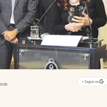
+
Seguir
en
abre en nueva p
03:00