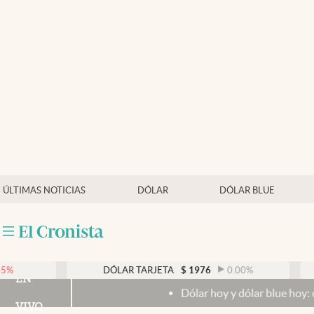
Últimas noticias
Dólar
Members
Economía y Política
Finanzas y Mercados
Mercados Online
ÚLTIMAS NOTICIAS
DÓLAR
DÓLAR BLUE
Negocios
Columnistas
Otras secciones
DÓLAR TARJETA
$
1976
0.00
%
DÓL
EN
Dólar hoy y dólar blue hoy: cuál es la cot
Apertura
VIVO