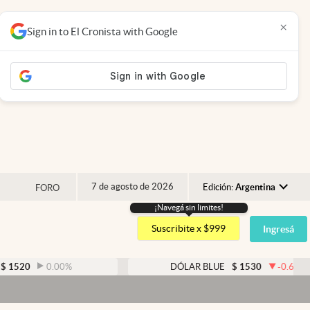
×
Sign in to El Cronista with Google
7 de agosto de 2026
Edición:
Argentina
FORO
¡Navegá sin limites!
Argentina
Suscribite x $999
Ingresá
España
México
0.00
%
DÓLAR BLUE
$
1530
-0.65
%
USA
Colombia