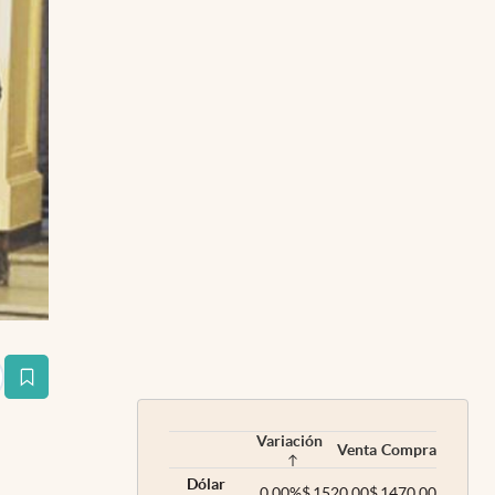
estaña
Variación
Venta
Compra
Dólar
0,00
%
$
1520,00
$
1470,00