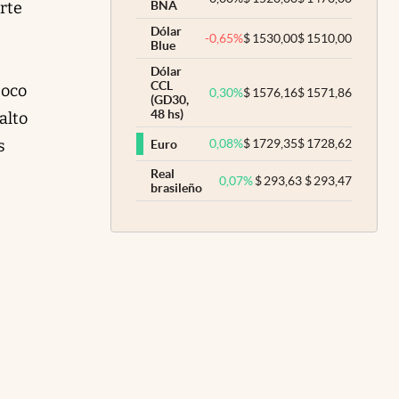
rte
BNA
Dólar
-0,65
%
$
1530,00
$
1510,00
Blue
Dólar
CCL
poco
0,30
%
$
1576,16
$
1571,86
(GD30,
48 hs)
alto
s
0,08
%
$
1729,35
$
1728,62
Euro
Real
0,07
%
$
293,63
$
293,47
brasileño