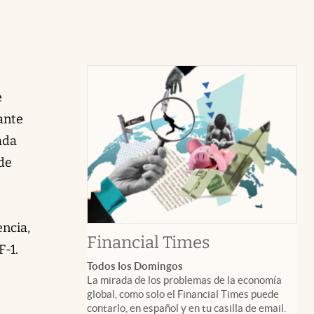
e
 ante
ada
 de
encia,
abre en nuev
Financial Times
F-1.
Todos los Domingos
La mirada de los problemas de la economía
global, como solo el Financial Times puede
contarlo, en español y en tu casilla de email.