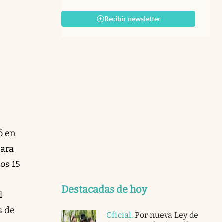
Recibir newsletter
ó en
para
mos 15
Destacadas de hoy
l
s de
Oficial
.
Por nueva Ley de