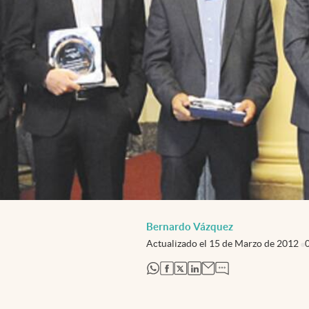
Bernardo Vázquez
Actualizado el
15 de Marzo de 2012
abre en nueva pestaña
abre en nueva pestaña
abre en nueva pestaña
abre en nueva pestaña