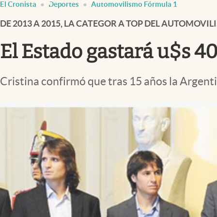
El Cronista
Deportes
Automovilismo Fórmula 1
Infotechnology
DE 2013 A 2015, LA CATEGOR A TOP DEL AUTOMOVI
Clase
Clima
El Estado gastará u$s 40
Mundial 2026
Eventos Corporativos
Cristina confirmó que tras 15 años la Argent
El Cronista Studio
Mediakit
abre en nueva pestaña