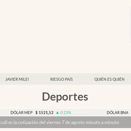
JAVIER MILEI
RIESGO PAÍS
QUIÉN ES QUIÉN
Deportes
AR MEP
$
1521,52
0.23
%
DÓLAR BNA
$
1520
ización del viernes 7 de agosto minuto a minuto