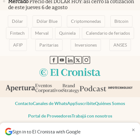
Mercado
Precio del DÓLAR HOY: así cerró la cotización
de este jueves 6 de agosto
Dólar
Dólar Blue
Criptomonedas
Bitcoin
Fintech
Merval
Quiniela
Calendario de feriados
AFIP
Paritarias
Inversiones
ANSES
abre en nueva pestaña
abre en nueva pestaña
abre en nueva pestaña
abre en nueva pestaña
abre en nueva pestaña
Contacto
Canales de WhatsApp
Suscribite
Quiénes Somos
Portal de Proveedores
Trabajá con nosotros
Copyright 2025 cronista.com
×
Sign in to El Cronista with Google
Todos los derechos reservados