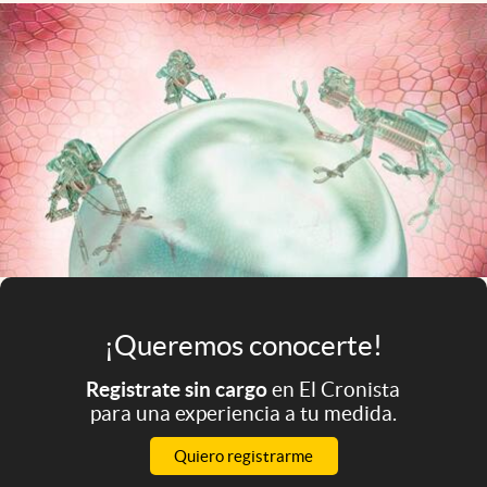
Infotechnology
Clase
Clima
Mundial 2026
Eventos Corporativos
El Cronista Studio
Mediakit
abre en nueva pestaña
Argentina
¡Queremos conocerte!
Registrate sin cargo
en El Cronista
para una experiencia a tu medida.
Quiero registrarme