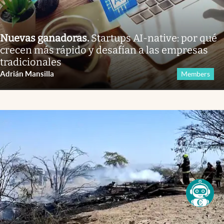
Nuevas ganadoras
.
Startups AI-native: por qué
crecen más rápido y desafían a las empresas
tradicionales
Adrián Mansilla
Members