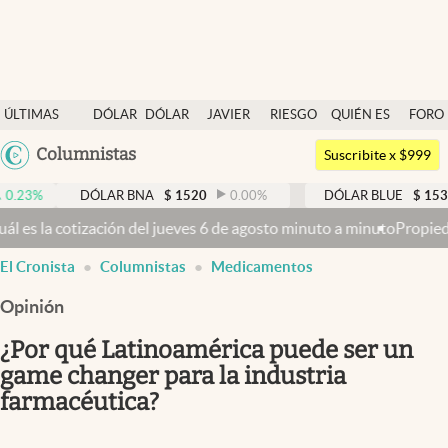
Últimas noticias
ÚLTIMAS
DÓLAR
DÓLAR
JAVIER
RIESGO
QUIÉN ES
FORO
Dólar
NOTICIAS
BLUE
MILEI
PAÍS
QUIÉN
Argentina
Columnistas
Members
Suscribite x $999
España
Economía y Política
DÓLAR BNA
$
1520
0.00
%
DÓLAR BLUE
$
1530
-0.65
México
eves 6 de agosto minuto a minuto
Propiedad privada: con cruces y ch
Finanzas y Mercados
USA
El Cronista
Columnistas
Medicamentos
Mercados Online
Colombia
Uruguay
Opinión
Negocios
¿Por qué Latinoamérica puede ser un
Columnistas
game changer para la industria
Otras secciones
farmacéutica?
Apertura