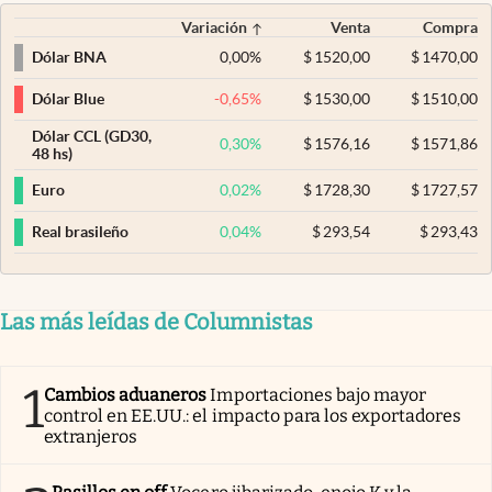
Variación
Venta
Compra
0,00
%
$
1520,00
$
1470,00
Dólar BNA
-0,65
%
$
1530,00
$
1510,00
Dólar Blue
Dólar CCL (GD30,
0,30
%
$
1576,16
$
1571,86
48 hs)
0,02
%
$
1728,30
$
1727,57
Euro
0,04
%
$
293,54
$
293,43
Real brasileño
Las más leídas de Columnistas
1
Cambios aduaneros
Importaciones bajo mayor
control en EE.UU.: el impacto para los exportadores
extranjeros