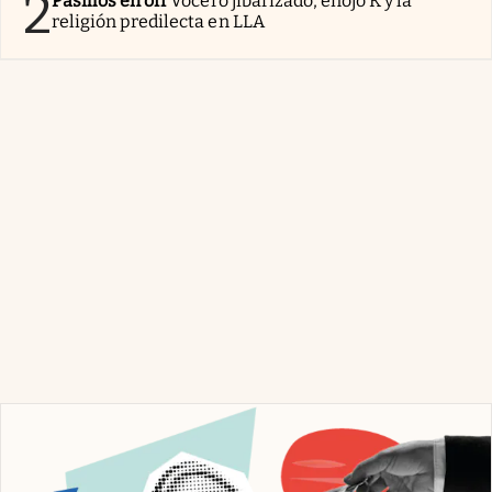
2
Pasillos en off
Vocero jibarizado, enojo K y la
religión predilecta en LLA