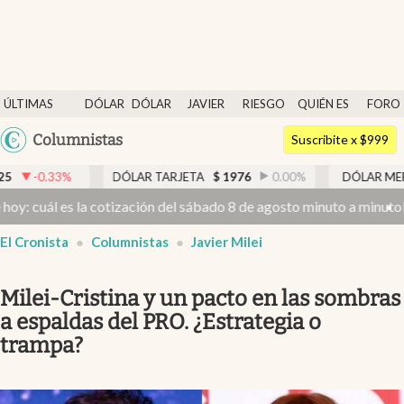
Últimas noticias
ÚLTIMAS
DÓLAR
DÓLAR
JAVIER
RIESGO
QUIÉN ES
FORO
Dólar
NOTICIAS
BLUE
MILEI
PAÍS
QUIÉN
Argentina
Columnistas
Members
Suscribite x $999
España
Economía y Política
DÓLAR TARJETA
$
1976
0.00
%
DÓLAR MEP
$
1526,03
México
s la cotización del sábado 8 de agosto minuto a minuto
Dólar hoy y 
Finanzas y Mercados
USA
El Cronista
Columnistas
Javier Milei
Mercados Online
Colombia
Uruguay
Negocios
Milei-Cristina y un pacto en las sombras
Columnistas
a espaldas del PRO. ¿Estrategia o
trampa?
Otras secciones
Apertura