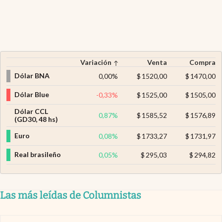
Variación
Venta
Compra
Dólar BNA
0,00
%
$
1520,00
$
1470,00
Dólar Blue
-0,33
%
$
1525,00
$
1505,00
Dólar CCL
0,87
%
$
1585,52
$
1576,89
(GD30, 48 hs)
Euro
0,08
%
$
1733,27
$
1731,97
Real brasileño
0,05
%
$
295,03
$
294,82
Las más leídas de Columnistas