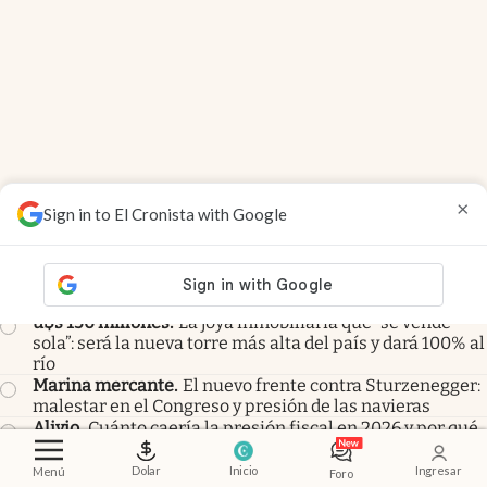
×
Sign in to El Cronista with Google
Members
Universidades
.
El Gobierno cargó contra el paro docente
y se prepara para una audiencia clave
u$s 150 millones
.
La joya inmobiliaria que “se vende
sola”: será la nueva torre más alta del país y dará 100% al
río
Marina mercante
.
El nuevo frente contra Sturzenegger:
malestar en el Congreso y presión de las navieras
Alivio
.
Cuánto caería la presión fiscal en 2026 y por qué
se complica hoy bajar más impuestos
Financial Times
.
El petróleo baja, pero la nafta y el
Dolar
Inicio
Ingresar
Menú
Foro