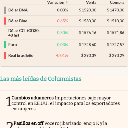
Variación
Venta
Compra
0,00
%
$
1520,00
$
1470,00
Dólar BNA
-0,65
%
$
1530,00
$
1510,00
Dólar Blue
Dólar CCL (GD30,
0,30
%
$
1576,16
$
1571,86
48 hs)
0,03
%
$
1728,60
$
1727,57
Euro
-0,01
%
$
293,39
$
293,29
Real brasileño
Las más leídas de Columnistas
1
Cambios aduaneros
Importaciones bajo mayor
control en EE.UU.: el impacto para los exportadores
extranjeros
2
Pasillos en off
Vocero jibarizado, enojo K y la