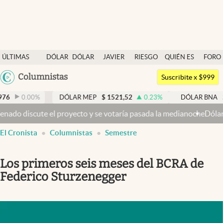
Últimas noticias
ÚLTIMAS
DÓLAR
DÓLAR
JAVIER
RIESGO
QUIÉN ES
FORO
Dólar
NOTICIAS
BLUE
MILEI
PAÍS
QUIÉN
Argentina
Columnistas
Members
Suscribite x $999
España
Economía y Política
.00
%
DÓLAR MEP
$
1521,52
0.23
%
DÓLAR BNA
$
1520
México
 proyecto y se votaría pasada la medianoche
Dólar hoy y dólar blue
Finanzas y Mercados
USA
El Cronista
Columnistas
Semestre
Mercados Online
Colombia
Uruguay
Negocios
Los primeros seis meses del BCRA de
Columnistas
Federico Sturzenegger
Otras secciones
Apertura