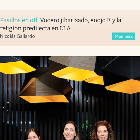
Pasillos en off
.
Vocero jibarizado, enojo K y la
religión predilecta en LLA
Nicolás Gallardo
Members