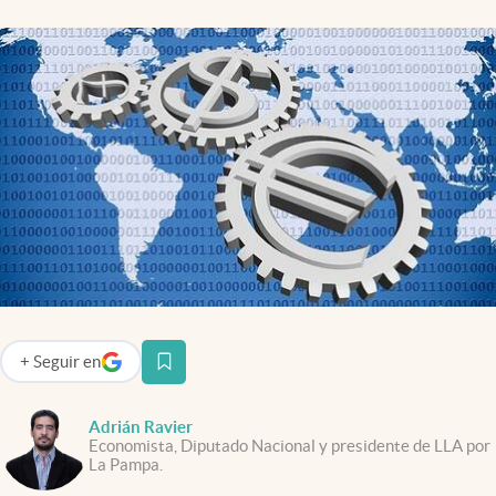
Infotechnology
Clase
Clima
Mundial 2026
Eventos Corporativos
El Cronista Studio
Mediakit
abre en nueva pestaña
Argentina
+
Seguir
en
abre en nueva pestaña
Adrián Ravier
Economista, Diputado Nacional y presidente de LLA por
La Pampa.