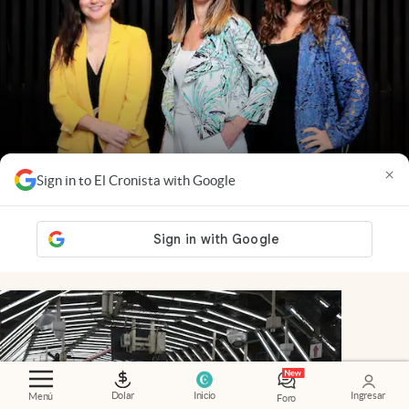
×
Sign in to El Cronista with Google
"Donde nacen las estrellas"
.
El poder de
conectar: cómo es Nébula, la comunidad que
apuesta por el nuevo liderazgo femenino
Dolar
Inicio
Ingresar
Menú
Foro