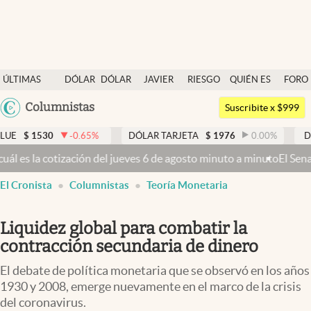
Últimas noticias
ÚLTIMAS
DÓLAR
DÓLAR
JAVIER
RIESGO
QUIÉN ES
FORO
Dólar
NOTICIAS
BLUE
MILEI
PAÍS
QUIÉN
Argentina
Columnistas
Members
Suscribite x $999
España
Economía y Política
30
-0.65
%
DÓLAR TARJETA
$
1976
0.00
%
DÓLAR ME
México
ión del jueves 6 de agosto minuto a minuto
El Senado busca aprobar l
Finanzas y Mercados
USA
El Cronista
Columnistas
Teoría Monetaria
Mercados Online
Colombia
Uruguay
Negocios
Liquidez global para combatir la
Columnistas
contracción secundaria de dinero
Otras secciones
El debate de política monetaria que se observó en los años
1930 y 2008, emerge nuevamente en el marco de la crisis
Apertura
del coronavirus.