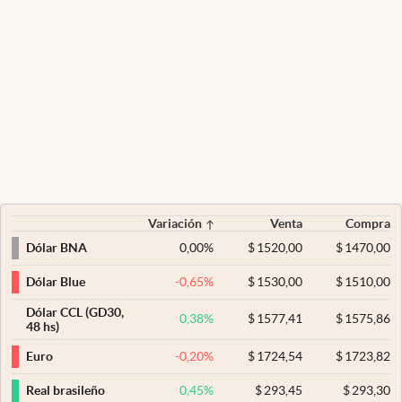
Variación
Venta
Compra
0,00
%
$
1520,00
$
1470,00
Dólar BNA
-0,65
%
$
1530,00
$
1510,00
Dólar Blue
Dólar CCL (GD30,
0,38
%
$
1577,41
$
1575,86
48 hs)
-0,20
%
$
1724,54
$
1723,82
Euro
0,45
%
$
293,45
$
293,30
Real brasileño