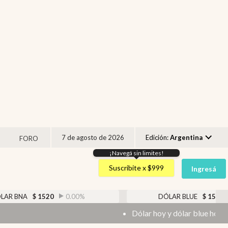
7 de agosto de 2026
Edición:
Argentina
FORO
¡Navegá sin limites!
Argentina
Suscribite x $999
Ingresá
España
México
0.00
%
DÓLAR BLUE
$
1525
-0.33
%
USA
Dólar hoy y dólar blue hoy: cuál es la cotización del 
Colombia