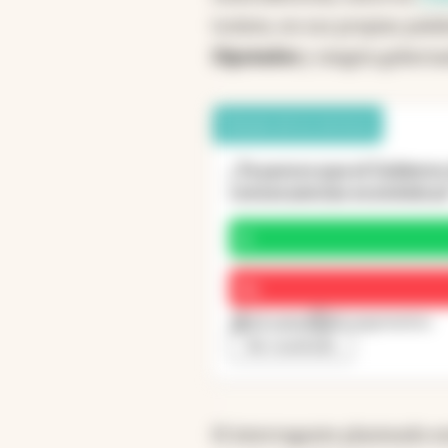
tuviera, en sus propias palab
Diputados
y ningún goberna
Debate de los lectores
¿Te parece que el Gobierno 
consecuencias económicas
Sí
No
62 votos
25 argumentos
Ver resultado
El interrogante planteado e