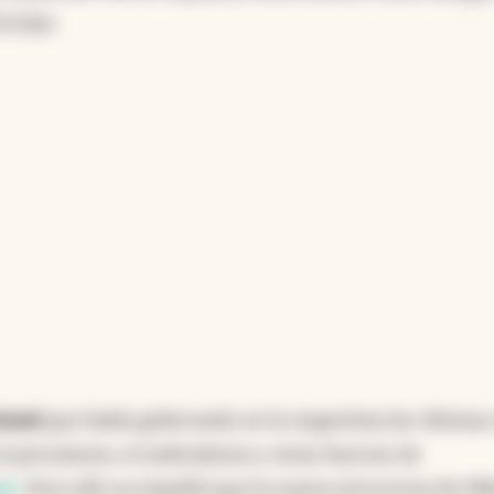
Europa.
ional
que había gobernado en la Argentina las últimas
l peronismo, el radicalismo y otras fuerzas de
sis
. Pero ello no impidió que la nueva estructura de Mil