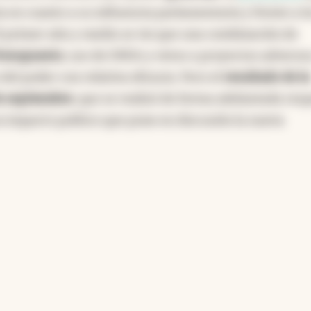
ia en cuanto a su influencia parlamentaria y frente a l
l primer año y medio se vio que una combinación de
resupuesto
, uso de DNUs y vetos a proyectos adversos
 del poder con relativa eficacia. Pero el
resultado de la
de septiembre
, que se realizó de forma adelantada res
n impacto político que pone en discusión la nueva