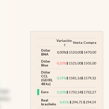
a
n
Variación
Venta
Compra
Dólar
0,00
%
$
1520,00
$
1470,00
BNA
Dólar
-0,33
%
$
1525,00
$
1505,00
Blue
Dólar
CCL
0,59
%
$
1581,16
$
1579,32
(GD30,
48 hs)
l que
Euro
0,30
%
$
1733,14
$
1732,27
érica
Real
0,45
%
$
294,75
$
294,59
brasileño