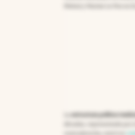
Meloni y Marine Le Pen en 
La
estructura política tradic
décadas, representada por e
centroderecha, entró en
cri