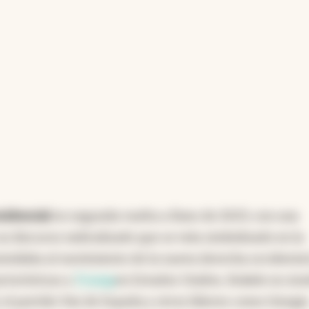
ituación genera incertidumbre económica, reflejad
país. La próxima elección legislativa es crucial: u
dría sugerir un retorno en 2027. Se enfatiza la
 política para lograr gobernabilidad, a diferencia
e EE. UU. en anteriores administraciones.
ncia artificial
sidencial
en segunda vuelta a fines de 2023, con una
un discurso radicalizado que se veía simbolizado en la
asimilaba al movimiento de la nueva derecha occidenta
cterísticas a
Trump
en Estados Unidos, Bukele en Am
, el partido Vox de España y otros líderes como Giorgia