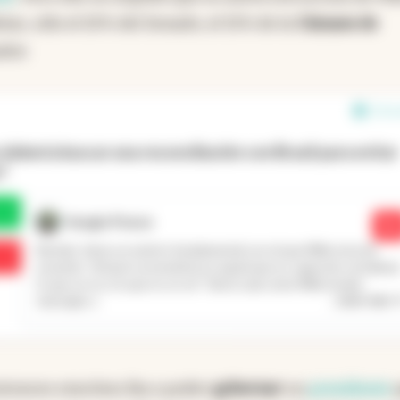
ras, sólo el 10% del Senado, el 15% de la
Cámara de
dor.
13 en
debería buscar una reconciliación con Brasil para evitar
?
Sergio Ponce
No
Bastiat, tiene un acierto fundamental con el que Milei esta de
acuerdo, "el buen economista es aquel que es capaz de considera
lo que se ve y lo que no se ve". Tanto Lula como Milei envían
...
Leer más
mensajes s
ntonces era
cómo iba a poder
gobernar
un
presidente