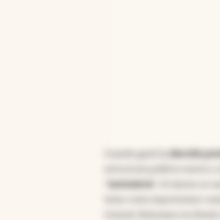
como debilitado. Esta s
en el aumento del riesgo 
triunfo del peronismo po
necesidad de una alianza
del apoyo condicionado d
Resumen generado con intelige
Cuando ganó la
elección pre
estructura política nueva y 
"
motosierra
", él mismo se 
tiene como expresiones cara
Central, Bolsonaro en Brasil