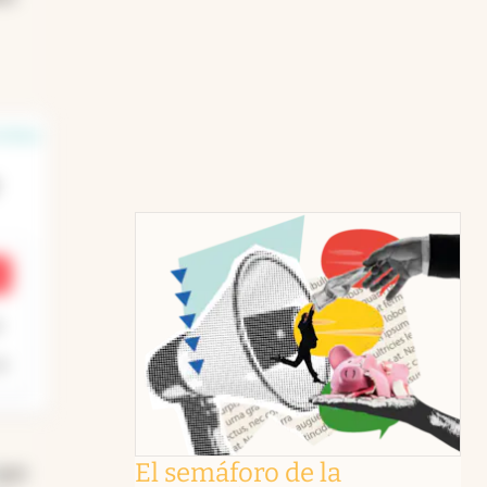
 línea
r
El semáforo de la
que