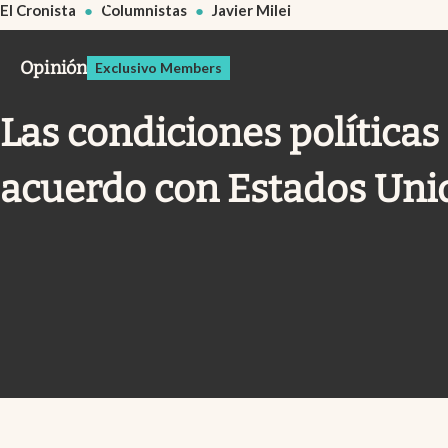
El Cronista
Columnistas
Javier Milei
Infotechnology
Clase
Opinión
Exclusivo Members
Clima
Las condiciones políticas 
Mundial 2026
Eventos Corporativos
acuerdo con Estados Uni
El Cronista Studio
Mediakit
abre en nueva pestaña