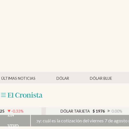
Últimas noticias
Dólar
Members
Economía y Política
Finanzas y Mercados
Mercados Online
ÚLTIMAS NOTICIAS
DÓLAR
DÓLAR BLUE
Negocios
Columnistas
Otras secciones
DÓLAR TARJETA
$
1976
0.00
%
DÓ
EN
l es la cotización del viernes 7 de agosto minuto a minuto
Apertura
VIVO