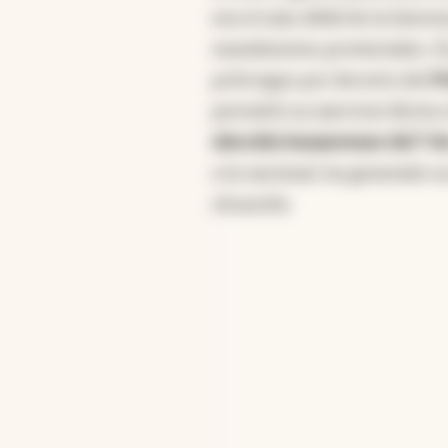
era el más débil de la histor
mandatarios provinciales. E
prórrogas por decreto del
P
permitió un ejercicio fáctico
elección bonaerense del 7 
a la nacional, ha generado u
situación.