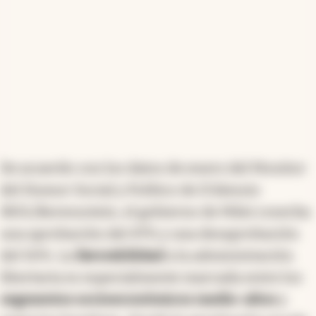
De acuerdo con los datos de enero del Monitor
del Humor Social y Político de D'Alessio
IROL/Berensztein, el gobierno de Milei cosecha
una aprobación del 47% y una desaprobación
del 50%. La
favorabilidad
a la administración
libertaria es especialmente marcada entre los
segmentos socioeconómicos medio-altos
y