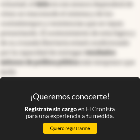
voluntad, el
éxito
en ese avance dependerá de
cómo se reacomode el sistema y de los
contratiempos y resistencias que se vayan
presentando. El sostenimiento de esta lógica y
de su cruzada libertaria estará condicionado
por la capacidad de entregar
resultados
exitosos de política pública
más temprano que
tarde.
¡Queremos conocerte!
Registrate sin cargo
en El Cronista
para una experiencia a tu medida.
Quiero registrarme