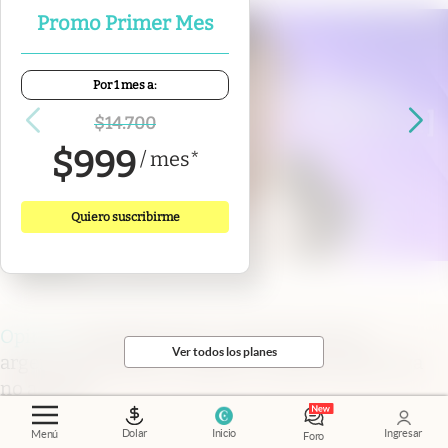
Promo Primer Mes
Por 1 mes a:
$
14.700
$
999
/
mes
*
Quiero suscribirme
Opinión
.
Retailtainment: cómo las marcas
Ver todos los planes
argentinas pueden competir cuando el precio ya
no alcanza
Alan Soria
Dolar
Inicio
Ingresar
Menú
Foro