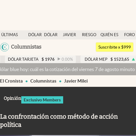
Últimas noticias
ÚLTIMAS
DÓLAR
DÓLAR
JAVIER
RIESGO
QUIÉN ES
FORO
Dólar
NOTICIAS
BLUE
MILEI
PAÍS
QUIÉN
Argentina
Columnistas
Members
Suscribite x $999
España
Economía y Política
ARJETA
$
1976
0.00
%
DÓLAR MEP
$
1523,65
0.28
%
D
México
: cuál es la cotización del viernes 7 de agosto minuto a minuto
Dóla
Finanzas y Mercados
USA
El Cronista
Columnistas
Javier Milei
Mercados Online
Colombia
Uruguay
Negocios
Opinión
Exclusivo Members
Columnistas
La confrontación como método de acción
Otras secciones
política
Apertura