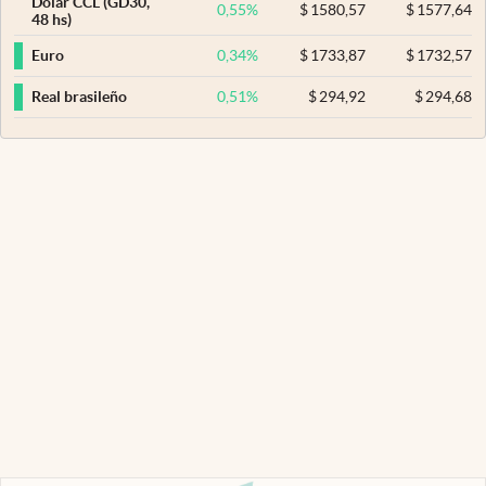
Dólar CCL (GD30,
0,55
%
$
1580,57
$
1577,64
48 hs)
0,34
%
$
1733,87
$
1732,57
Euro
0,51
%
$
294,92
$
294,68
Real brasileño