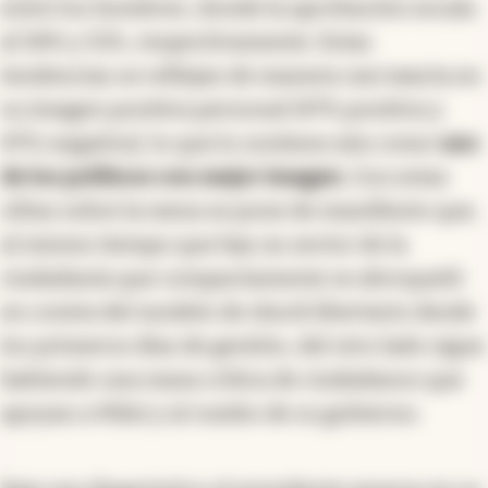
entre los hombres, donde la aprobación escala
al 58% y 51%, respectivamente. Estas
tendencias se reflejan de manera casi exacta en
su imagen positiva personal (47% positiva y
47% negativa), lo que lo sostiene aún como
uno
de los políticos con mejor imagen
. Con estas
cifras sobre la mesa se pone de manifiesto que,
al mismo tiempo que hay un sector de la
ciudadanía que compactamente se abroqueló
en contra del modelo de shock libertario desde
los primeros días de gestión, del otro lado sigue
habiendo una masa crítica de ciudadanos que
apoyan a Milei y al rumbo de su gobierno.