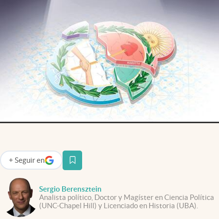
Infotechnology
Clase
Clima
Mundial 2026
Eventos Corporativos
El Cronista Studio
Mediakit
abre en nueva pestaña
Argentina
+
Seguir
en
abre en nueva pestaña
Sergio Berensztein
Analista político, Doctor y Magíster en Ciencia Política
(UNC-Chapel Hill) y Licenciado en Historia (UBA).