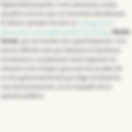
legitimidad popular como amenaza contra
aquellos actores que se muestran desafiantes.
El último ejemplo de esto es
la disputa en
desarrollo con el gobernador de Chubut
,
Nacho
Torres
, por los fondos de coparticipación. Con
meses difíciles aún por delante en términos
económicos, se plantean interrogantes en
relación a los riesgos que acarrea un plan de
acción gubernamental que elige sostenerse,
casi exclusivamente, en el respaldo de la
opinión pública.