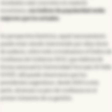
resultados más concretos en materia
económica,
sus índices de popularidad serán
mayores que los actuales
.
En perspectiva histórica, aquel razonamiento
puede estar siendo intervenido por altas dosis
de audacia, sobre todo si evaluamos el Índice de
Confianza de Gobierno (ICG), que elabora de
forma mensual la Universidad Torcuato Di Tella
(UTDT). Allí puede observarse que los
presidentes argentinos, desde 2003 a esta
parte, alcanzan su pico de confianza en el
primer trimestre de su gestión.