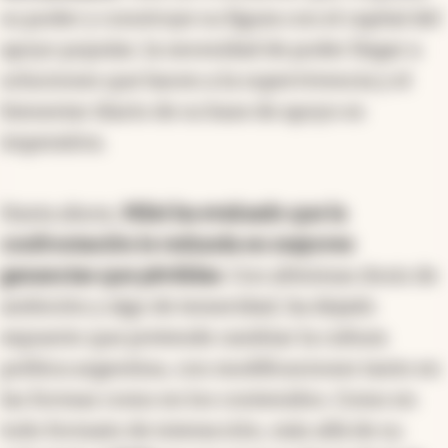
su poder y construye su figura con el capital del
apoyo popular, la necesidad de poder llegar a
soluciones que hacen a la supervivencia y el
bienestar diario de su base de apoyo es
imperativa.
Hasta ahora,
Milei ha evaluado que la
confrontación le redunda en mayores
ganancias que pérdidas
. Con altísimas dosis de
ambición y algo de temeridad, ha dejado
expuesto que pretende cambiar la cultura
política argentina, con modificaciones tanto en
las formas como en los contenidos. Como en
todo formato de interacción, más allá de su