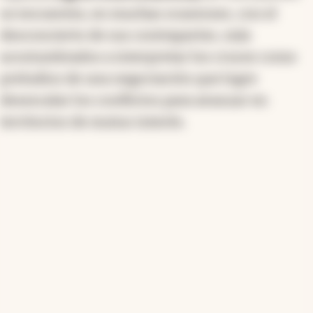
se encuentra, en muchas ocasiones, con el
desconcierto de sus contrapartes, más
acostumbrados a interpretar los cruces como
preludios de una negociación que logre
desescalar los conflictos para avanzar en
territorios de mutuo interés.