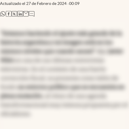
Actualizado el
27 de Febrero de 2024
00:09
abre en nueva pestaña
abre en nueva pestaña
abre en nueva pestaña
abre en nueva pestaña
"Estamos haciendo el ajuste más grande de la
historia argentina y mi imagen está en los
mismos niveles que cuando asumí"
dijo
Javier
Milei
en una de sus últimas entrevistas
televisivas. En el contexto de una fuerte
corrección fiscal, se presenta como telón de
fondo
un entorno político que se encuentra en
plena mutación
, al ritmo de una agenda
transformacional muy intensa propuesta por el
oficialismo.