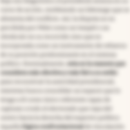
Bajo ese diagnóstico el presidente avanza en su
curso de acción, moldeando un liderazgo que se
alimenta del conflicto. Así, la disputa no es
percibida por Milei como un traspié o un
obstáculo en su recorrido sino que es
incorporada como un instrumento de refuerzo
de su posición predominante en el sistema
político. Eventualmente,
esta es la manera que
considera más efectiva y más fiel a su estilo
para reconstruir la autoridad presidencial,
mientras busca consolidar un espacio que lo
tenga a él como único referente capaz de
capturar a todo el electorado que vaya del
centro hacia la derecha del espectro político.
Aquella
lógica confrontacional
de vinculación