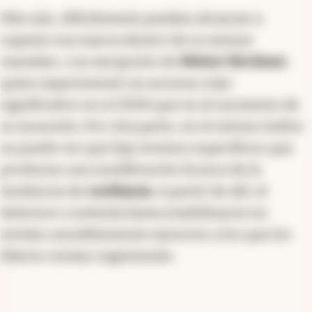
Más aún, difícilmente puedan alcanzar a
superar esa marca dentro de su mismo
mandato, con excepción de
Néstor Kirchner
,
quien experimentó un ascenso más
significativo en el 2004 que en el momento de
su asunción. Por otra parte, en el mismo índice
se puede ver que hay eventos específicos que
producen una modificación brusca de la
tendencia de
confianza
. A partir de allí, el
deterioro continúa hasta estabilizarse en
niveles sensiblemente menores a los que los
líderes venían registrando.