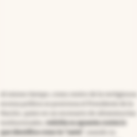
Al mismo tiempo, como centro de la vertiginosa
escena política se posiciona el Presidente de la
Nación, quien en un escenario de ultraminorías
institucionales,
redobla su apuesta contra lo
que identifica como la "casta"
, usando su