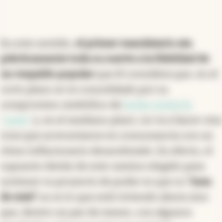
En este sentido,
el primer mandatario ata
prácticamente toda su suerte a la fidelidad de
un respaldo popular
que él considera que, en el
corto plazo se ve consolidado por su
compromiso simbólico de
lucha contra la
"casta
"
y, en el mediano plazo, no va a hacer otra
cosa que acrecentarse en consonancia con un
ritmo inflacionario desacelerado. En efecto, el
supuesto detrás de este camino elegido para
sostener su proyecto de poder es que su
'luna
de miel'
no es lo que está viviendo ahora sino
que, dentro un par de meses, con algunos