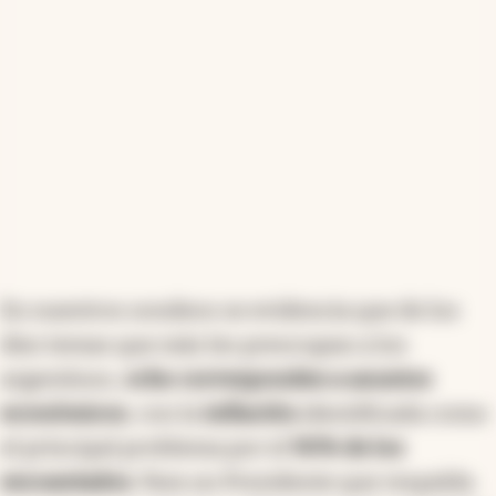
En nuestros sondeos se evidencia que de los
diez temas que más les preocupan a los
argentinos,
ocho corresponden a asuntos
económicos
, con la
inflación
identificada como
el principal problema por el
90% de los
encuestados
. Para un Presidente que respalda