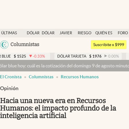
Últimas noticias
ÚLTIMAS
DÓLAR
DÓLAR
JAVIER
RIESGO
QUIÉN ES
FORO
Dólar
NOTICIAS
BLUE
MILEI
PAÍS
QUIÉN
Argentina
Columnistas
Members
Suscribite x $999
España
Economía y Política
5
-0.33
%
DÓLAR TARJETA
$
1976
0.00
%
DÓLAR MEP
México
: cuál es la cotización del domingo 9 de agosto minuto a minuto
Dól
Finanzas y Mercados
USA
El Cronista
Columnistas
Recursos Humanos
Mercados Online
Colombia
Uruguay
Opinión
Negocios
Hacia una nueva era en Recursos
Columnistas
Humanos: el impacto profundo de la
Otras secciones
inteligencia artificial
Apertura