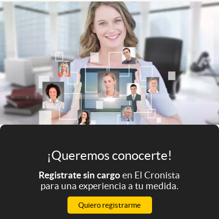
Infotechnology
Clase
Clima
Mundial 2026
Eventos Corporativos
El Cronista Studio
Mediakit
abre en nueva pestaña
Argentina
¡Queremos conocerte!
Registrate sin cargo
en El Cronista
para una experiencia a tu medida.
Quiero registrarme