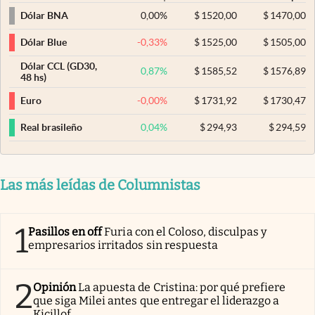
0,00
%
$
1520,00
$
1470,00
Dólar BNA
-0,33
%
$
1525,00
$
1505,00
Dólar Blue
Dólar CCL (GD30,
0,87
%
$
1585,52
$
1576,89
48 hs)
-0,00
%
$
1731,92
$
1730,47
Euro
0,04
%
$
294,93
$
294,59
Real brasileño
Las más leídas de Columnistas
1
Pasillos en off
Furia con el Coloso, disculpas y
empresarios irritados sin respuesta
2
Opinión
La apuesta de Cristina: por qué prefiere
que siga Milei antes que entregar el liderazgo a
Kicillof