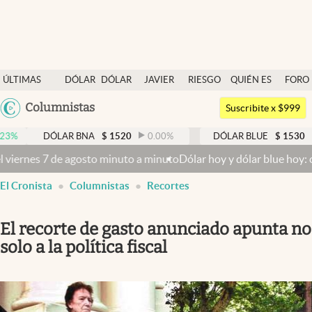
Últimas noticias
ÚLTIMAS
DÓLAR
DÓLAR
JAVIER
RIESGO
QUIÉN ES
FORO
Dólar
NOTICIAS
BLUE
MILEI
PAÍS
QUIÉN
Argentina
Columnistas
Members
Suscribite x $999
España
Economía y Política
DÓLAR BNA
$
1520
0.00
%
DÓLAR BLUE
$
1530
-0.65
México
s 7 de agosto minuto a minuto
Dólar hoy y dólar blue hoy: cuál es la
Finanzas y Mercados
USA
El Cronista
Columnistas
Recortes
Mercados Online
Colombia
Uruguay
Negocios
El recorte de gasto anunciado apunta no
Columnistas
solo a la política fiscal
Otras secciones
Apertura