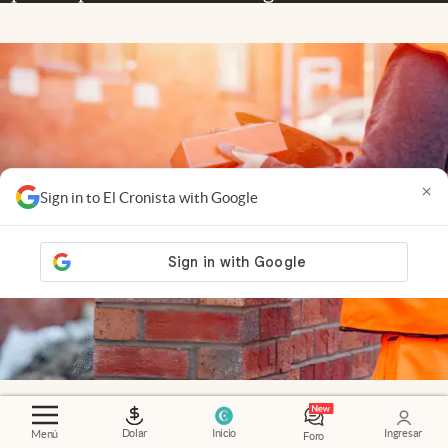
×
Sign in to El Cronista with Google
Emprendedores
.
Por qué nada de lo que vale la
pena crece en línea recta
Dolar
Inicio
Ingresar
Menú
Foro