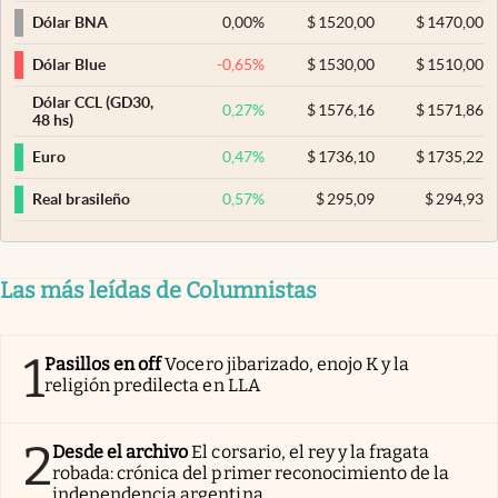
0,00
%
$
1520,00
$
1470,00
Dólar BNA
-0,65
%
$
1530,00
$
1510,00
Dólar Blue
Dólar CCL (GD30,
0,27
%
$
1576,16
$
1571,86
48 hs)
0,47
%
$
1736,10
$
1735,22
Euro
0,57
%
$
295,09
$
294,93
Real brasileño
Las más leídas de Columnistas
1
Pasillos en off
Vocero jibarizado, enojo K y la
religión predilecta en LLA
2
Desde el archivo
El corsario, el rey y la fragata
robada: crónica del primer reconocimiento de la
independencia argentina