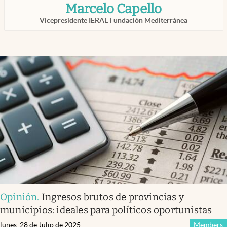
Marcelo Capello
Infotechnology
Vicepresidente IERAL Fundación Mediterránea
Clase
Clima
Mundial 2026
Eventos Corporativos
El Cronista Studio
Mediakit
abre en nueva pestaña
Argentina
Opinión
.
Ingresos brutos de provincias y
municipios: ideales para políticos oportunistas
lunes, 28 de Julio de 2025
Members