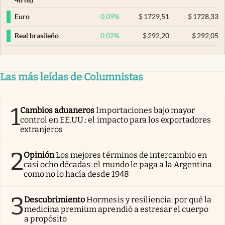
0,09
%
$
1729,51
$
1728,33
Euro
0,02
%
$
292,20
$
292,05
Real brasileño
Las más leídas de Columnistas
1
Cambios aduaneros
Importaciones bajo mayor
control en EE.UU.: el impacto para los exportadores
extranjeros
2
Opinión
Los mejores términos de intercambio en
casi ocho décadas: el mundo le paga a la Argentina
como no lo hacía desde 1948
3
Descubrimiento
Hormesis y resiliencia: por qué la
medicina premium aprendió a estresar el cuerpo
a propósito