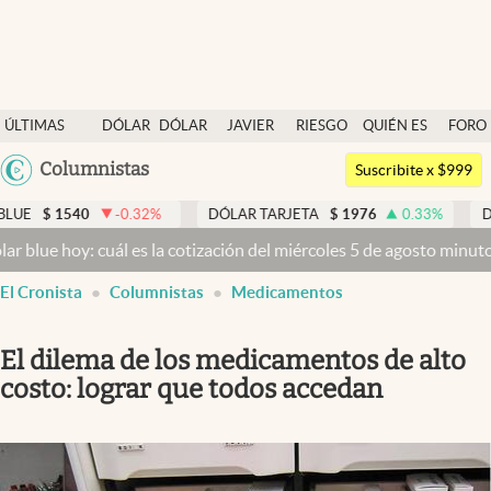
Últimas noticias
ÚLTIMAS
DÓLAR
DÓLAR
JAVIER
RIESGO
QUIÉN ES
FORO
Dólar
NOTICIAS
BLUE
MILEI
PAÍS
QUIÉN
Argentina
Columnistas
Members
Suscribite x $999
España
Economía y Política
40
-0.32
%
DÓLAR TARJETA
$
1976
0.33
%
DÓLAR ME
México
oy: cuál es la cotización del miércoles 5 de agosto minuto a minuto
Finanzas y Mercados
USA
El Cronista
Columnistas
Medicamentos
Mercados Online
Colombia
Uruguay
Negocios
El dilema de los medicamentos de alto
Columnistas
costo: lograr que todos accedan
Otras secciones
Apertura