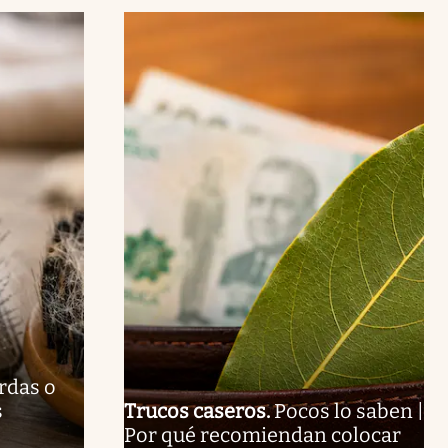
erdas o
s
Trucos caseros
.
Pocos lo saben |
Por qué recomiendan colocar