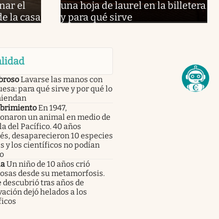
nar el
una hoja de laurel en la billetera
de la casa
y para qué sirve
lidad
broso
Lavarse las manos con
uesa: para qué sirve y por qué lo
iendan
brimiento
En 1947,
onaron un animal en medio de
la del Pacífico. 40 años
és, desaparecieron 10 especies
s y los científicos no podían
o
ia
Un niño de 10 años crió
osas desde su metamorfosis.
 descubrió tras años de
ación dejó helados a los
ficos