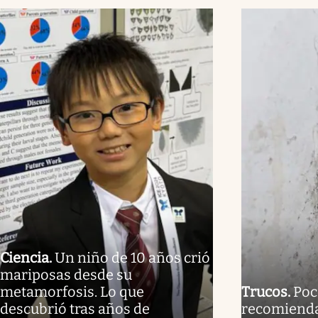
Ciencia
.
Un niño de 10 años crió
mariposas desde su
metamorfosis. Lo que
Trucos
.
Poc
descubrió tras años de
recomienda