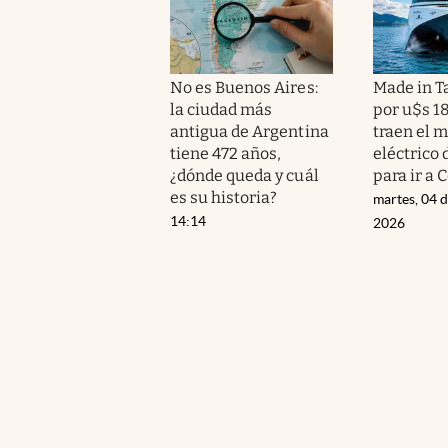
No es Buenos Aires:
Made in 
la ciudad más
por u$s 1
antigua de Argentina
traen el m
tiene 472 años,
eléctrico
¿dónde queda y cuál
para ir a 
es su historia?
martes, 04 
14:14
2026