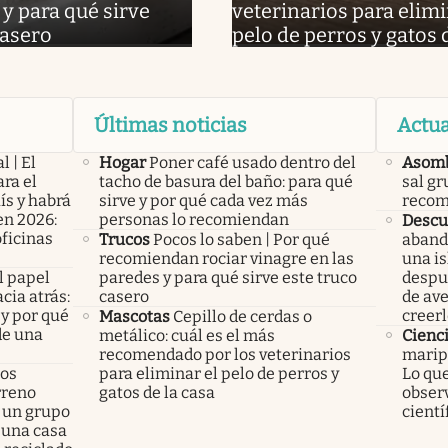
 y para qué sirve
veterinarios para elimi
casero
pelo de perros y gatos 
Últimas noticias
Actua
l | El
Hogar
Poner café usado dentro del
Asom
ra el
tacho de basura del baño: para qué
sal gr
ís y habrá
sirve y por qué cada vez más
recom
en 2026:
personas lo recomiendan
Descu
oficinas
Trucos
Pocos lo saben | Por qué
aband
recomiendan rociar vinagre en las
una is
l papel
paredes y para qué sirve este truco
despu
cia atrás:
casero
de ave
 y por qué
creerl
Mascotas
Cepillo de cerdas o
de una
metálico: cuál es el más
Cienc
recomendado por los veterinarios
marip
los
para eliminar el pelo de perros y
Lo que
rreno
gatos de la casa
observ
 un grupo
cientí
 una casa