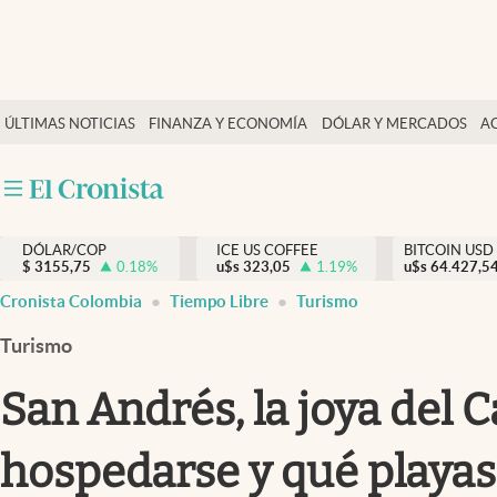
Finanzas y economía
ÚLTIMAS NOTICIAS
FINANZA Y ECONOMÍA
DÓLAR Y MERCADOS
A
Salud y nutrición
Vida espiritual
Actualidad
DÓLAR/COP
ICE US COFFEE
BITCOIN USD
Tiempo libre
$
3155,75
0.18
%
u$s
323,05
1.19
%
u$s
64.427,5
Dólar y mercados
Cronista Colombia
Tiempo Libre
Turismo
Curiosidades
Turismo
San Andrés, la joya del 
hospedarse y qué playas