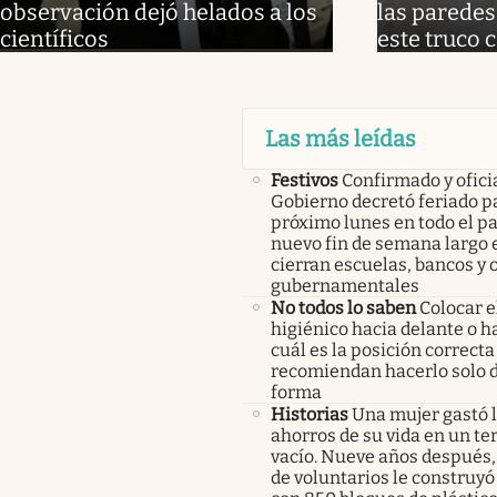
observación dejó helados a los
las paredes
científicos
este truco 
Las más leídas
Festivos
Confirmado y oficia
Gobierno decretó feriado pa
próximo lunes en todo el pa
nuevo fin de semana largo 
cierran escuelas, bancos y 
gubernamentales
No todos lo saben
Colocar e
higiénico hacia delante o ha
cuál es la posición correcta
recomiendan hacerlo solo 
forma
Historias
Una mujer gastó 
ahorros de su vida en un te
vacío. Nueve años después,
de voluntarios le construyó