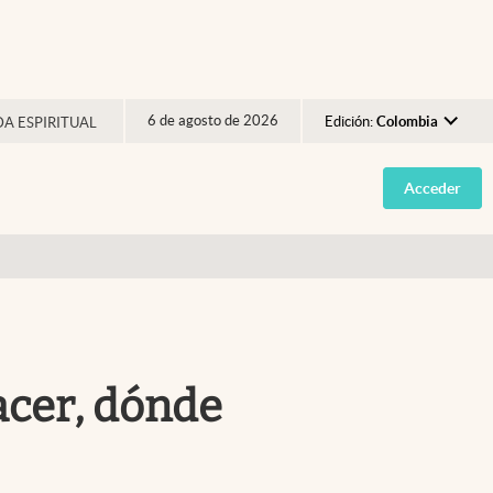
6 de agosto de 2026
Edición:
Colombia
DA ESPIRITUAL
Argentina
Acceder
España
México
USA
Colombia
Uruguay
acer, dónde