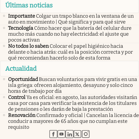
Últimas noticias
Importante
Colgar un trapo blanco en la ventana de un
auto en movimiento | Qué significa y para qué sirve
Tecnología
Cómo hacer que la batería del celular dure
mucho más cuando no hay electricidad: el ajuste que
pocos activan
No todos lo saben
Colocar el papel higiénico hacia
delante o hacia atrás: cuál es la posición correcta y por
qué recomiendan hacerlo solo de esta forma
Actualidad
Oportunidad
Buscan voluntarios para vivir gratis en una
isla griega: ofrecen alojamiento, desayuno y solo cinco
horas de trabajo por día
Control
Ya es oficial: en agosto, las autoridades visitarán
casa por casa para verificar la existencia de los titulares
de pensiones o les darán de baja la prestación
Renovación
Confirmado y oficial | Cancelan la licencia de
conducir a mayores de 65 años que no cumplan este
requisito
abre en nueva pestaña
abre en nueva pestaña
abre en nueva pestaña
abre en nueva pestaña
abre en nueva pestaña