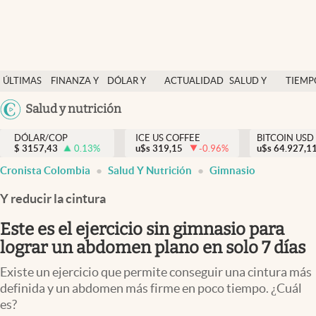
Finanzas y economía
ÚLTIMAS
FINANZA Y
DÓLAR Y
ACTUALIDAD
SALUD Y
TIEMP
Salud y nutrición
NOTICIAS
ECONOMÍA
MERCADOS
NUTRICIÓN
LIBRE
Argentina
Salud y nutrición
Vida espiritual
España
Actualidad
DÓLAR/COP
ICE US COFFEE
BITCOIN USD
$
3157,43
0.13
%
u$s
319,15
-0.96
%
u$s
México
64.927,1
Tiempo libre
Cronista Colombia
Salud Y Nutrición
Gimnasio
USA
Dólar y mercados
Colombia
Y reducir la cintura
Uruguay
Curiosidades
Este es el ejercicio sin gimnasio para
lograr un abdomen plano en solo 7 días
Colombia
Existe un ejercicio que permite conseguir una cintura más
definida y un abdomen más firme en poco tiempo. ¿Cuál
es?