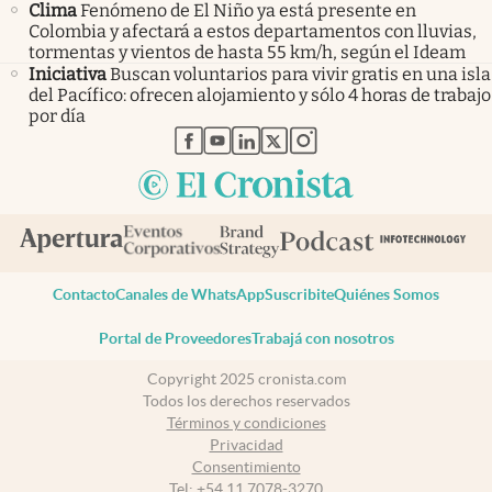
Clima
Fenómeno de El Niño ya está presente en
Colombia y afectará a estos departamentos con lluvias,
tormentas y vientos de hasta 55 km/h, según el Ideam
Iniciativa
Buscan voluntarios para vivir gratis en una isla
del Pacífico: ofrecen alojamiento y sólo 4 horas de trabajo
por día
abre en nueva pestaña
abre en nueva pestaña
abre en nueva pestaña
abre en nueva pestaña
abre en nueva pestaña
Contacto
Canales de WhatsApp
Suscribite
Quiénes Somos
Portal de Proveedores
Trabajá con nosotros
Copyright 2025 cronista.com
Todos los derechos reservados
Términos y condiciones
Privacidad
Consentimiento
Tel:
+54 11 7078-3270