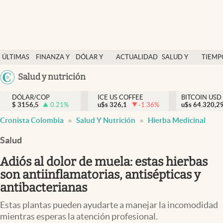
Finanzas y economía
ÚLTIMAS
FINANZA Y
DÓLAR Y
ACTUALIDAD
SALUD Y
TIEMP
Salud y nutrición
NOTICIAS
ECONOMÍA
MERCADOS
NUTRICIÓN
LIBRE
Argentina
Salud y nutrición
Vida espiritual
España
Actualidad
DÓLAR/COP
ICE US COFFEE
BITCOIN USD
$
3156,5
0.21
%
u$s
326,1
-1.36
%
u$s
México
64.320,2
Tiempo libre
Cronista Colombia
Salud Y Nutrición
Hierba Medicinal
USA
Dólar y mercados
Colombia
Salud
Uruguay
Curiosidades
Adiós al dolor de muela: estas hierbas
son antiinflamatorias, antisépticas y
Colombia
antibacterianas
Estas plantas pueden ayudarte a manejar la incomodidad
mientras esperas la atención profesional.