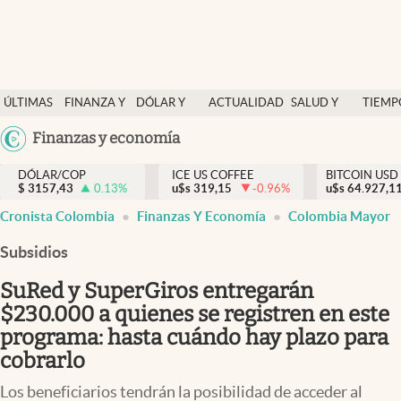
Finanzas y economía
ÚLTIMAS
FINANZA Y
DÓLAR Y
ACTUALIDAD
SALUD Y
TIEMP
Salud y nutrición
NOTICIAS
ECONOMÍA
MERCADOS
NUTRICIÓN
LIBRE
Argentina
Finanzas y economía
Vida espiritual
España
Actualidad
DÓLAR/COP
ICE US COFFEE
BITCOIN USD
$
3157,43
0.13
%
u$s
319,15
-0.96
%
u$s
México
64.927,1
Tiempo libre
Cronista Colombia
Finanzas Y Economía
Colombia Mayor
USA
Dólar y mercados
Colombia
Subsidios
Uruguay
Curiosidades
SuRed y SuperGiros entregarán
$230.000 a quienes se registren en este
Colombia
programa: hasta cuándo hay plazo para
cobrarlo
Los beneficiarios tendrán la posibilidad de acceder al