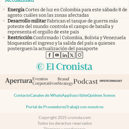
Energía
Cortes de luz en Colombia para este sábado 8 de
agosto: cuáles son las zonas afectadas
Desarrollo militar
Fabrican el tanque de guerra más
potente del mundo: controla el campo de batalla y
representa el orgullo de este país
Restricción
Confirmado | Colombia, Bolivia y Venezuela
bloquearán el ingreso y la salida del país a quienes
posterguen la actualización del pasaporte
abre en nueva pestaña
abre en nueva pestaña
abre en nueva pestaña
abre en nueva pestaña
abre en nueva pestaña
Contacto
Canales de WhatsApp
Suscribite
Quiénes Somos
Portal de Proveedores
Trabajá con nosotros
Copyright 2025 cronista.com
Todos los derechos reservados