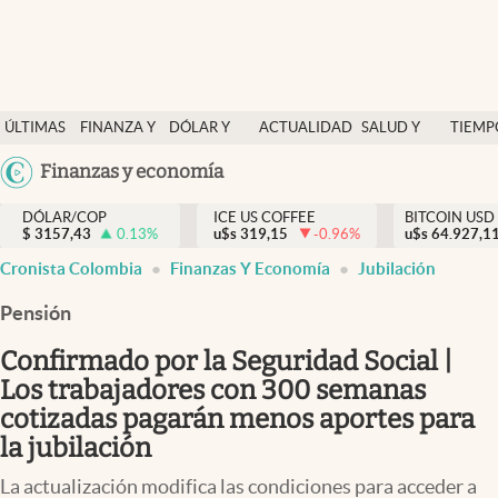
Finanzas y economía
ÚLTIMAS
FINANZA Y
DÓLAR Y
ACTUALIDAD
SALUD Y
TIEMP
Salud y nutrición
NOTICIAS
ECONOMÍA
MERCADOS
NUTRICIÓN
LIBRE
Argentina
Finanzas y economía
Vida espiritual
España
Actualidad
DÓLAR/COP
ICE US COFFEE
BITCOIN USD
$
3157,43
0.13
%
u$s
319,15
-0.96
%
u$s
México
64.927,1
Tiempo libre
Cronista Colombia
Finanzas Y Economía
Jubilación
USA
Dólar y mercados
Colombia
Pensión
Uruguay
Curiosidades
Confirmado por la Seguridad Social |
Los trabajadores con 300 semanas
Colombia
cotizadas pagarán menos aportes para
la jubilación
La actualización modifica las condiciones para acceder a