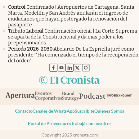
Control
Confirmado | Aeropuertos de Cartagena, Santa
Marta, Medellín y San Andrés anularán el ingreso de
ciudadanos que hayan postergado la renovación del
pasaporte
Tributo Laboral
Confirmación oficial | La Corte Suprema
se aparta de la Constitucional y da más poder a los
prepensionados
Periodo 2026-2030
Abelardo De La Espriella juró como
presidente: “Ha comenzado el tiempo de la recuperación
del orden”
abre en nueva pestaña
abre en nueva pestaña
abre en nueva pestaña
abre en nueva pestaña
abre en nueva pestaña
Contacto
Canales de WhatsApp
Suscribite
Quiénes Somos
Portal de Proveedores
Trabajá con nosotros
Copyright 2025 cronista.com