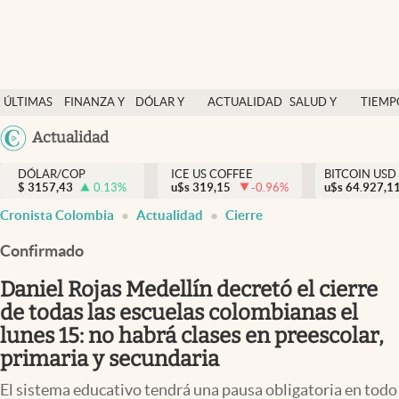
Finanzas y economía
ÚLTIMAS
FINANZA Y
DÓLAR Y
ACTUALIDAD
SALUD Y
TIEMP
Salud y nutrición
NOTICIAS
ECONOMÍA
MERCADOS
NUTRICIÓN
LIBRE
Argentina
Actualidad
Vida espiritual
España
Actualidad
DÓLAR/COP
ICE US COFFEE
BITCOIN USD
$
3157,43
0.13
%
u$s
319,15
-0.96
%
u$s
México
64.927,1
Tiempo libre
Cronista Colombia
Actualidad
Cierre
USA
Dólar y mercados
Colombia
Confirmado
Uruguay
Curiosidades
Daniel Rojas Medellín decretó el cierre
de todas las escuelas colombianas el
Colombia
lunes 15: no habrá clases en preescolar,
primaria y secundaria
El sistema educativo tendrá una pausa obligatoria en todo