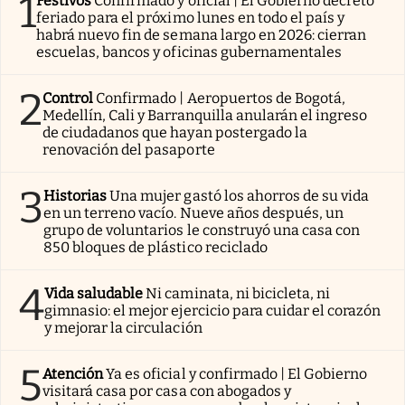
1
Festivos
Confirmado y oficial | El Gobierno decretó
feriado para el próximo lunes en todo el país y
habrá nuevo fin de semana largo en 2026: cierran
escuelas, bancos y oficinas gubernamentales
2
Control
Confirmado | Aeropuertos de Bogotá,
Medellín, Cali y Barranquilla anularán el ingreso
de ciudadanos que hayan postergado la
renovación del pasaporte
3
Historias
Una mujer gastó los ahorros de su vida
en un terreno vacío. Nueve años después, un
grupo de voluntarios le construyó una casa con
850 bloques de plástico reciclado
4
Vida saludable
Ni caminata, ni bicicleta, ni
gimnasio: el mejor ejercicio para cuidar el corazón
y mejorar la circulación
5
Atención
Ya es oficial y confirmado | El Gobierno
visitará casa por casa con abogados y