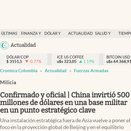
Finanzas y economía
ÚLTIMAS
FINANZA Y
DÓLAR Y
ACTUALIDAD
SALUD Y
TIEMP
Salud y nutrición
NOTICIAS
ECONOMÍA
MERCADOS
NUTRICIÓN
LIBRE
Argentina
Actualidad
Vida espiritual
España
Actualidad
DÓLAR/COP
ICE US COFFEE
BITCOIN USD
$
3151,5
-0.77
%
u$s
323,05
1.19
%
u$s
México
64.368,9
Tiempo libre
Cronista Colombia
Actualidad
Fuerzas Armadas
USA
Dólar y mercados
Colombia
Milicia
Uruguay
Curiosidades
Confirmado y oficial | China invirtió 500
millones de dólares en una base militar
Colombia
en un punto estratégico clave
Una instalación estratégica fuera de Asia vuelve a poner el
foco en la proyección global de Beijing y en el equilibrio