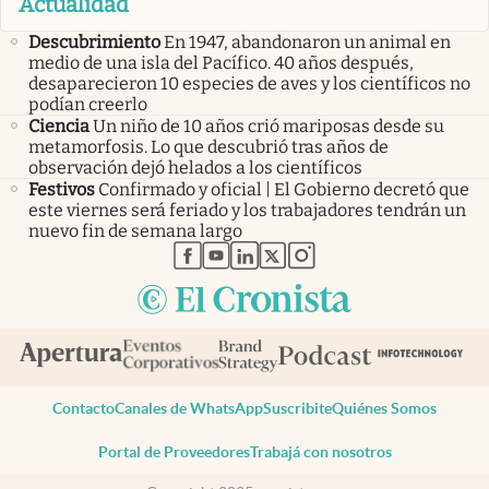
Actualidad
Descubrimiento
En 1947, abandonaron un animal en
medio de una isla del Pacífico. 40 años después,
desaparecieron 10 especies de aves y los científicos no
podían creerlo
Ciencia
Un niño de 10 años crió mariposas desde su
metamorfosis. Lo que descubrió tras años de
observación dejó helados a los científicos
Festivos
Confirmado y oficial | El Gobierno decretó que
este viernes será feriado y los trabajadores tendrán un
nuevo fin de semana largo
abre en nueva pestaña
abre en nueva pestaña
abre en nueva pestaña
abre en nueva pestaña
abre en nueva pestaña
Contacto
Canales de WhatsApp
Suscribite
Quiénes Somos
Portal de Proveedores
Trabajá con nosotros