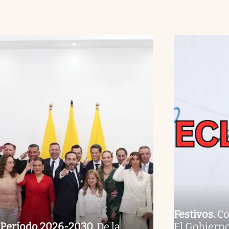
Festivos
.
Co
Período 2026-2030
.
De la
El Gobierno