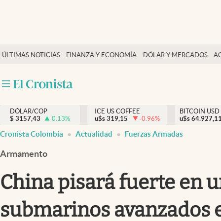
Finanzas y economía
ÚLTIMAS NOTICIAS
FINANZA Y ECONOMÍA
DÓLAR Y MERCADOS
A
Salud y nutrición
Vida espiritual
Actualidad
DÓLAR/COP
ICE US COFFEE
BITCOIN USD
Tiempo libre
$
3157,43
0.13
%
u$s
319,15
-0.96
%
u$s
64.927,1
Dólar y mercados
Cronista Colombia
Actualidad
Fuerzas Armadas
Curiosidades
Armamento
China pisará fuerte en u
submarinos avanzados e 