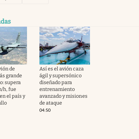
adas
vión de
Así es el avión caza
ás grande
ágil y supersónico
to: supera
diseñado para
/h, fue
entrenamiento
en el país y
avanzado y misiones
llo
de ataque
04:50