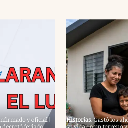
nfirmado y oficial |
Historias
.
Gastó los ah
 decretó feriado
su vida en un terreno v