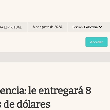
8 de agosto de 2026
Edición:
Colombia
DA ESPIRITUAL
Argentina
Acceder
España
México
USA
Colombia
Uruguay
encia: le entregará 8
 de dólares