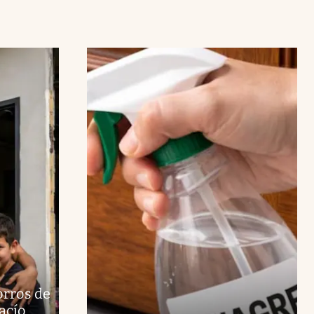
orros de
acío.