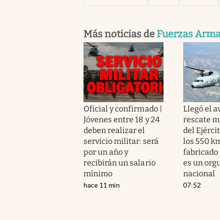
Más noticias de
Fuerzas Arm
Oficial y confirmado |
Llegó el a
Jóvenes entre 18 y 24
rescate m
deben realizar el
del Ejérci
servicio militar: será
los 550 km
por un año y
fabricado 
recibirán un salario
es un orgu
mínimo
nacional
hace 11 min
07:52