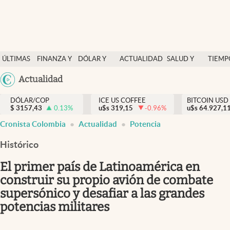
Finanzas y economía
ÚLTIMAS
FINANZA Y
DÓLAR Y
ACTUALIDAD
SALUD Y
TIEMP
Salud y nutrición
NOTICIAS
ECONOMÍA
MERCADOS
NUTRICIÓN
LIBRE
Argentina
Actualidad
Vida espiritual
España
Actualidad
DÓLAR/COP
ICE US COFFEE
BITCOIN USD
$
3157,43
0.13
%
u$s
319,15
-0.96
%
u$s
México
64.927,1
Tiempo libre
Cronista Colombia
Actualidad
Potencia
USA
Dólar y mercados
Colombia
Histórico
Uruguay
Curiosidades
El primer país de Latinoamérica en
construir su propio avión de combate
Colombia
supersónico y desafiar a las grandes
potencias militares