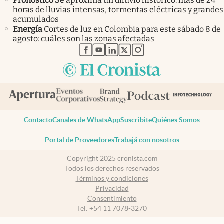
Pronóstico
Se aproxima un diluvio histórico: más de 24
horas de lluvias intensas, tormentas eléctricas y grandes
acumulados
Energía
Cortes de luz en Colombia para este sábado 8 de
agosto: cuáles son las zonas afectadas
abre en nueva pestaña
abre en nueva pestaña
abre en nueva pestaña
abre en nueva pestaña
abre en nueva pestaña
Contacto
Canales de WhatsApp
Suscribite
Quiénes Somos
Portal de Proveedores
Trabajá con nosotros
Copyright 2025 cronista.com
Todos los derechos reservados
Términos y condiciones
Privacidad
Consentimiento
Tel:
+54 11 7078-3270