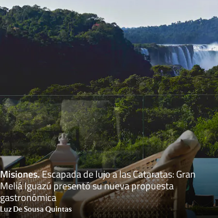
Misiones
.
Escapada de lujo a las Cataratas: Gran
Meliá Iguazú presentó su nueva propuesta
gastronómica
Luz De Sousa Quintas