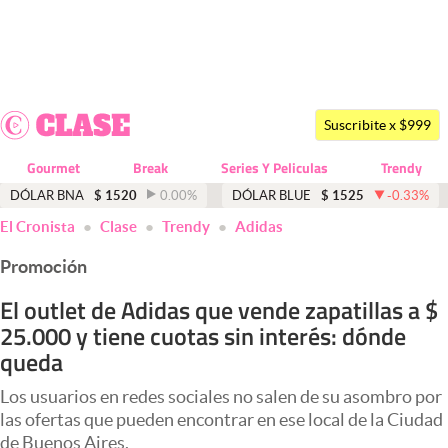
Últimas noticias
Dólar
Suscribite x $999
Members
Gourmet
Break
Series Y Peliculas
Trendy
Economía y Política
DÓLAR BNA
$
1520
0.00
%
DÓLAR BLUE
$
1525
-0.33
%
El Cronista
Clase
Trendy
Adidas
Finanzas y Mercados
Promoción
Mercados Online
El outlet de Adidas que vende zapatillas a $
Negocios
25.000 y tiene cuotas sin interés: dónde
Columnistas
queda
Otras secciones
Los usuarios en redes sociales no salen de su asombro por
las ofertas que pueden encontrar en ese local de la Ciudad
Apertura
de Buenos Aires.