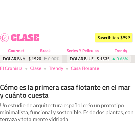
Últimas noticias
Dólar
Suscribite x $999
Members
Gourmet
Break
Series Y Peliculas
Trendy
Economía y Política
DÓLAR BNA
$
1520
0.00
%
DÓLAR BLUE
$
1535
0.66
%
El Cronista
Clase
Trendy
Casa Flotante
Finanzas y Mercados
Mercados Online
Cómo es la primera casa flotante en el mar
y cuánto cuesta
Negocios
Columnistas
Un estudio de arquitectura español créo un prototipo
minimalista, funcional y sostenible. Es de dos plantas, con
Otras secciones
terraza y totalmente vidriada
Apertura