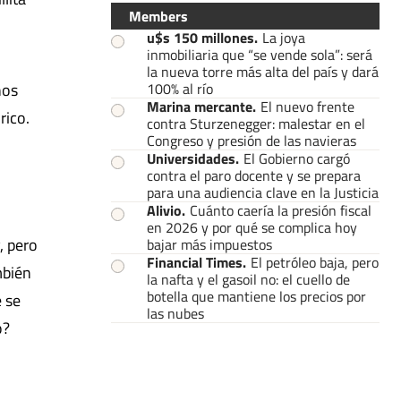
Members
u$s 150 millones
.
La joya
inmobiliaria que “se vende sola”: será
la nueva torre más alta del país y dará
nos
100% al río
Marina mercante
.
El nuevo frente
rico.
contra Sturzenegger: malestar en el
Congreso y presión de las navieras
Universidades
.
El Gobierno cargó
contra el paro docente y se prepara
para una audiencia clave en la Justicia
Alivio
.
Cuánto caería la presión fiscal
en 2026 y por qué se complica hoy
, pero
bajar más impuestos
Financial Times
.
El petróleo baja, pero
mbién
la nafta y el gasoil no: el cuello de
botella que mantiene los precios por
e se
las nubes
o?