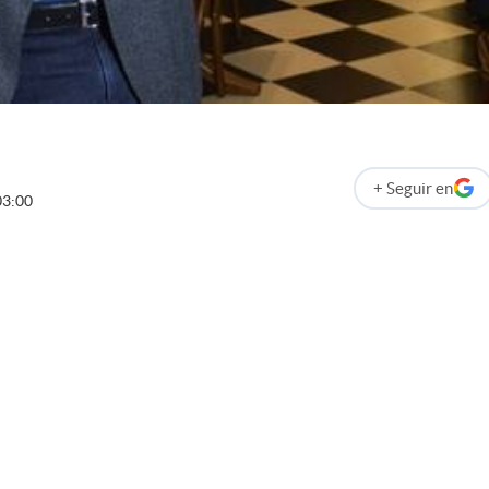
+
Seguir
en
abre en nueva p
03:00