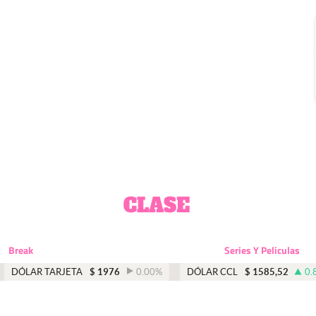
Break
Series Y Peliculas
DÓLAR TARJETA
$
1976
0.00
%
DÓLAR CCL
$
1585,52
0.