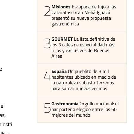
2
Misiones
Escapada de lujo a las
Cataratas: Gran Meliá Iguazú
presentó su nueva propuesta
gastronómica
3
GOURMET
La lista definitiva de
los 3 cafés de especialidad más
ricos y exclusivos de Buenos
Aires
4
e
España
Un pueblito de 3 mil
habitantes ubicado en medio de
la naturaleza subasta terrenos
para sumar nuevos vecinos
5
Gastronomía
Orgullo nacional: el
ue
bar porteño elegido entre los 50
as,
mejores del mundo
o está
lita