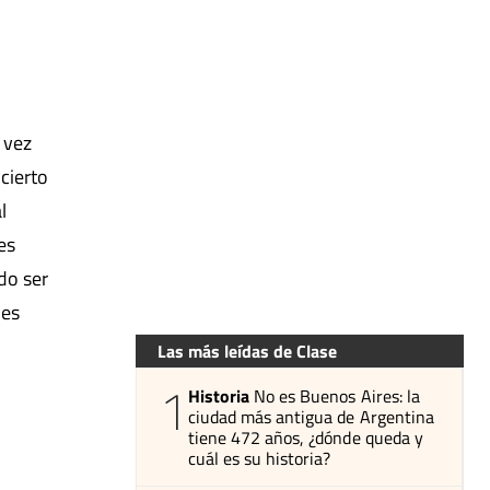
 vez
cierto
l
es
do ser
nes
Las más leídas de Clase
1
Historia
No es Buenos Aires: la
ciudad más antigua de Argentina
tiene 472 años, ¿dónde queda y
cuál es su historia?