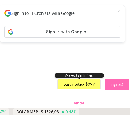
×
Sign in to El Cronista with Google
¡Navegá sin limites!
Suscribite x $999
Ingresá
Trendy
87
%
DÓLAR MEP
$
1526,03
0.43
%