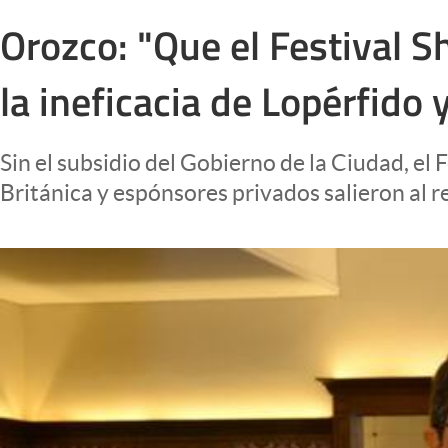
Infotechnology
Orozco: "Que el Festival 
Clase
la ineficacia de Lopérfido 
Clima
Mundial 2026
Sin el subsidio del Gobierno de la Ciudad, e
Eventos Corporativos
Británica y espónsores privados salieron al r
El Cronista Studio
Mediakit
abre en nueva pestaña