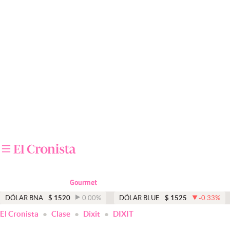
Últimas noticias
Dólar
Members
Economía y Política
Finanzas y Mercados
Mercados Online
Negocios
Columnistas
Gourmet
Otras secciones
DÓLAR BNA
$
1520
0.00
%
DÓLAR BLUE
$
1525
-0.33
%
El Cronista
Clase
Dixit
DIXIT
Apertura