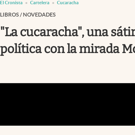
El Cronista
Cartelera
Cucaracha
Infotechnology
LIBROS / NOVEDADES
Clase
Clima
"La cucaracha", una sátir
Mundial 2026
política con la mirada 
Eventos Corporativos
El Cronista Studio
Mediakit
abre en nueva pestaña