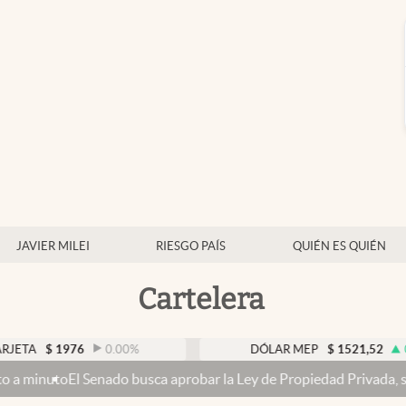
JAVIER MILEI
RIESGO PAÍS
QUIÉN ES QUIÉN
Cartelera
$
1976
0.00
%
DÓLAR MEP
$
1521,52
0.23
%
l Senado busca aprobar la Ley de Propiedad Privada, sin el capítulo