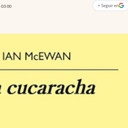
+
Seguir
en
03:00
abre en nueva p