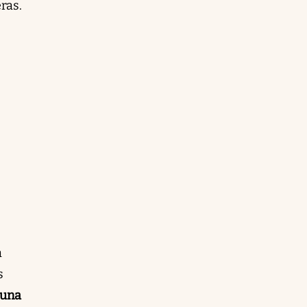
ras.
a
s
 una