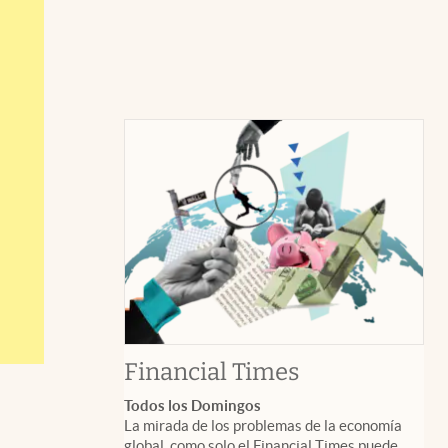
abre en nuev
Financial Times
Todos los Domingos
La mirada de los problemas de la economía
global, como solo el Financial Times puede