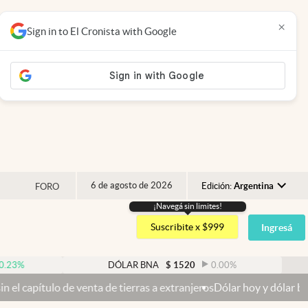
×
Sign in to El Cronista with Google
6 de agosto de 2026
Edición:
Argentina
FORO
¡Navegá sin limites!
Argentina
Suscribite x $999
Ingresá
España
México
DÓLAR BNA
$
1520
0.00
%
D
USA
 de venta de tierras a extranjeros
Dólar hoy y dólar blue hoy: cuál
Colombia