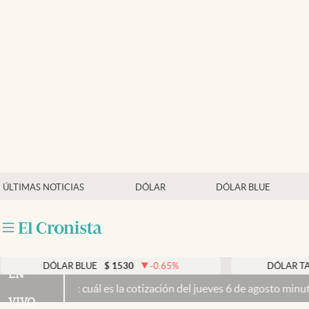
Últimas noticias
Dólar
Members
Economía y Política
Finanzas y Mercados
Mercados Online
ÚLTIMAS NOTICIAS
DÓLAR
DÓLAR BLUE
Negocios
Columnistas
Otras secciones
DÓLAR BLUE
$
1530
-0.65
%
DÓLAR TARJETA
EN
 hoy: cuál es la cotización del jueves 6 de agosto minuto a minuto
E
Apertura
VIVO