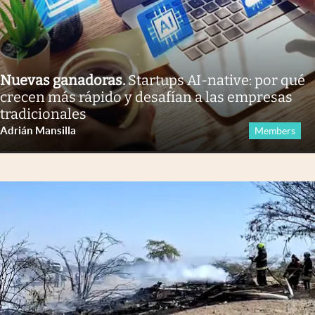
Nuevas ganadoras
.
Startups AI-native: por qué
crecen más rápido y desafían a las empresas
tradicionales
Adrián Mansilla
Members