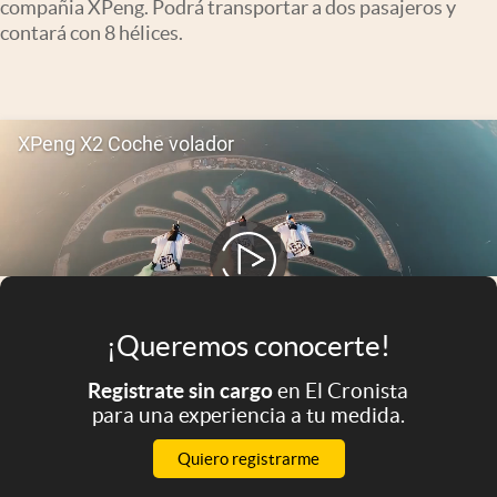
compañia XPeng. Podrá transportar a dos pasajeros y
Infotechnology
contará con 8 hélices.
Clase
Clima
Mundial 2026
Eventos Corporativos
El Cronista Studio
Mediakit
abre en nueva pestaña
Argentina
¡Queremos conocerte!
Registrate sin cargo
en El Cronista
para una experiencia a tu medida.
Quiero registrarme