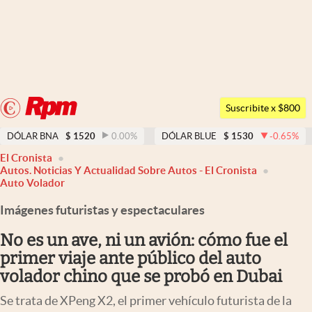
Últimas noticias
Dólar
Argentina
Members
Suscribite x $800
España
Economía y Política
DÓLAR BNA
$
1520
0.00
%
DÓLAR BLUE
$
1530
-0.65
%
México
El Cronista
Finanzas y Mercados
USA
Autos. Noticias Y Actualidad Sobre Autos - El Cronista
Auto Volador
Mercados Online
Colombia
Imágenes futuristas y espectaculares
Uruguay
Negocios
No es un ave, ni un avión: cómo fue el
Columnistas
primer viaje ante público del auto
Otras secciones
volador chino que se probó en Dubai
Apertura
Se trata de XPeng X2, el primer vehículo futurista de la