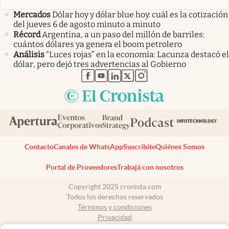
Mercados
Dólar hoy y dólar blue hoy: cuál es la cotización
del jueves 6 de agosto minuto a minuto
Récord
Argentina, a un paso del millón de barriles:
cuántos dólares ya genera el boom petrolero
Análisis
“Luces rojas” en la economía: Lacunza destacó el
dólar, pero dejó tres advertencias al Gobierno
abre en nueva pestaña
abre en nueva pestaña
abre en nueva pestaña
abre en nueva pestaña
abre en nueva pestaña
Contacto
Canales de WhatsApp
Suscribite
Quiénes Somos
Portal de Proveedores
Trabajá con nosotros
Copyright 2025 cronista.com
Todos los derechos reservados
Términos y condiciones
Privacidad
Consentimiento