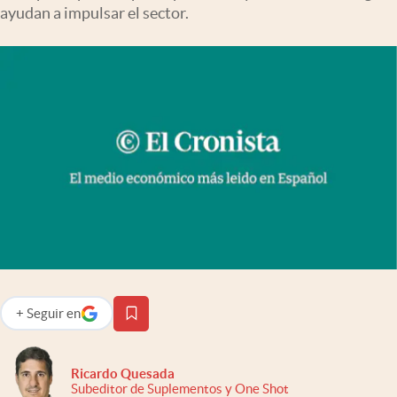
Infotechnology
ayudan a impulsar el sector.
Clase
Clima
Mundial 2026
Eventos Corporativos
El Cronista Studio
Mediakit
abre en nueva pestaña
Argentina
+
Seguir
en
abre en nueva pestaña
Ricardo Quesada
Subeditor de Suplementos y One Shot