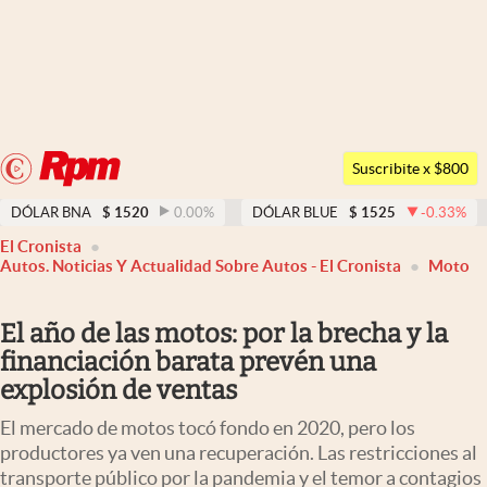
Últimas noticias
Dólar
Argentina
Members
Suscribite x $800
España
Economía y Política
DÓLAR BNA
$
1520
0.00
%
DÓLAR BLUE
$
1525
-0.33
%
México
El Cronista
Finanzas y Mercados
USA
Autos. Noticias Y Actualidad Sobre Autos - El Cronista
Moto
Mercados Online
Colombia
El año de las motos: por la brecha y la
Uruguay
Negocios
financiación barata prevén una
Columnistas
explosión de ventas
Otras secciones
El mercado de motos tocó fondo en 2020, pero los
productores ya ven una recuperación. Las restricciones al
Apertura
transporte público por la pandemia y el temor a contagios