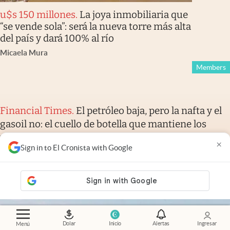
u$s 150 millones
.
La joya inmobiliaria que
“se vende sola”: será la nueva torre más alta
del país y dará 100% al río
Micaela Mura
Members
Financial Times
.
El petróleo baja, pero la nafta y el
gasoil no: el cuello de botella que mantiene los
precios por las nubes
×
Sign in to El Cronista with Google
Verity Ratcliffe
y
Jamie Smyth
Members
Dolar
Inicio
Alertas
Ingresar
Menú