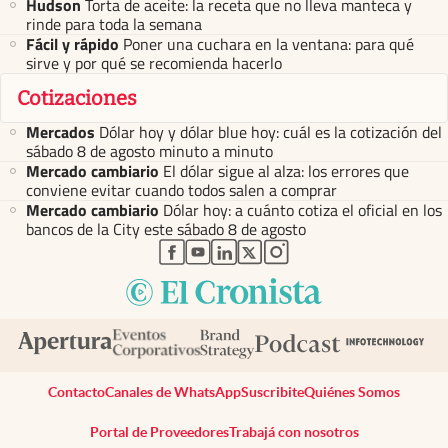
Hudson
Torta de aceite: la receta que no lleva manteca y
rinde para toda la semana
Fácil y rápido
Poner una cuchara en la ventana: para qué
sirve y por qué se recomienda hacerlo
Cotizaciones
Mercados
Dólar hoy y dólar blue hoy: cuál es la cotización del
sábado 8 de agosto minuto a minuto
Mercado cambiario
El dólar sigue al alza: los errores que
conviene evitar cuando todos salen a comprar
Mercado cambiario
Dólar hoy: a cuánto cotiza el oficial en los
bancos de la City este sábado 8 de agosto
abre en nueva pestaña
abre en nueva pestaña
abre en nueva pestaña
abre en nueva pestaña
abre en nueva pestaña
Contacto
Canales de WhatsApp
Suscribite
Quiénes Somos
Portal de Proveedores
Trabajá con nosotros