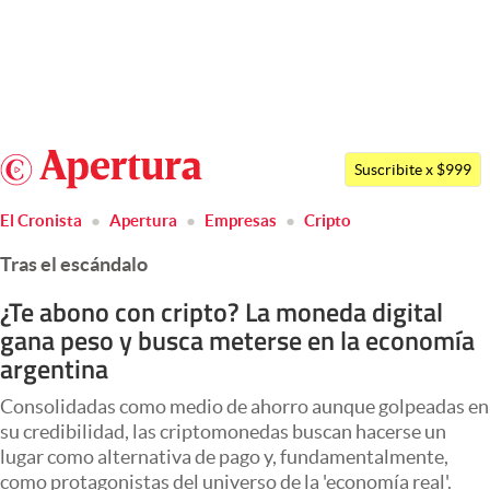
Últimas noticias
Dólar
Argentina
Members
Suscribite x $999
España
Economía y Política
El Cronista
Apertura
Empresas
Cripto
México
Finanzas y Mercados
Tras el escándalo
USA
Mercados Online
Colombia
¿Te abono con cripto? La moneda digital
gana peso y busca meterse en la economía
Uruguay
Negocios
argentina
Columnistas
Consolidadas como medio de ahorro aunque golpeadas en
Otras secciones
su credibilidad, las criptomonedas buscan hacerse un
lugar como alternativa de pago y, fundamentalmente,
Apertura
como protagonistas del universo de la 'economía real'.