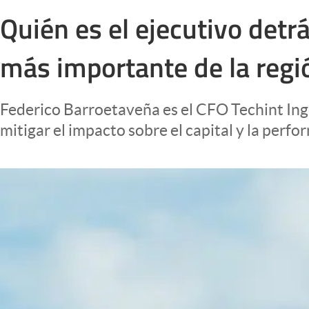
Infotechnology
Quién es el ejecutivo detr
Clase
más importante de la regi
Clima
Mundial 2026
Federico Barroetaveña es el CFO Techint Inge
Eventos Corporativos
mitigar el impacto sobre el capital y la perf
El Cronista Studio
Mediakit
abre en nueva pestaña