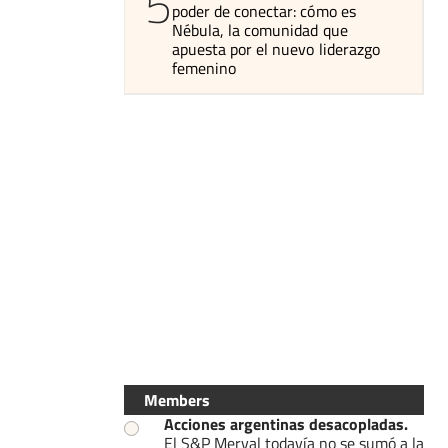
5
poder de conectar: cómo es
Nébula, la comunidad que
apuesta por el nuevo liderazgo
femenino
Members
Acciones argentinas desacopladas
.
El S&P Merval todavía no se sumó a la