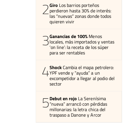
2
Giro
Los barrios porteños
perdieron hasta 30% de interés:
las “nuevas” zonas donde todos
quieren vivir
3
Ganancias de 100%
Menos
locales, más importados y ventas
‘on line’: la receta de los súper
para ser rentables
4
Shock
Cambia el mapa petrolero:
YPF vende y “ayuda” a un
excompetidor a llegar al podio del
sector
5
Debut en rojo
La Serenísima
“nueva” arrancó con pérdidas
millonarias: la letra chica del
traspaso a Danone y Arcor