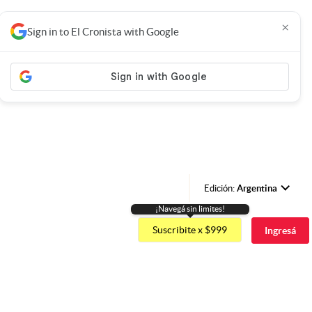
×
Sign in to El Cronista with Google
Edición:
Argentina
¡Navegá sin limites!
Argentina
Suscribite x $999
Ingresá
España
México
USA
Colombia