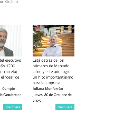
or Kirchner
del ejecutivo
Está detrás de los
u$s 1200
números de Mercado
ntrarreloj
Libre y este año logró
el ‘deal’ de
un hito importantísimo
para la empresa
l Compte
Juliana Monferrán
 de Octubre de
jueves, 30 de Octubre de
2025
Members
Members