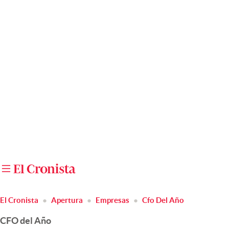
Últimas noticias
Dólar
Members
Economía y Política
Finanzas y Mercados
Mercados Online
Negocios
Columnistas
Otras secciones
El Cronista
Apertura
Empresas
Cfo Del Año
Apertura
CFO del Año