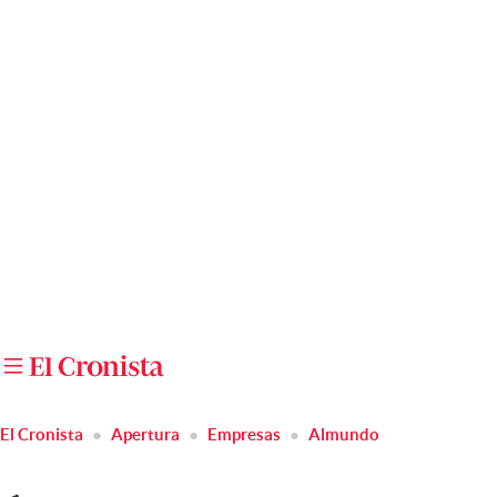
Últimas noticias
Dólar
Members
Economía y Política
Finanzas y Mercados
Mercados Online
Negocios
Columnistas
Otras secciones
El Cronista
Apertura
Empresas
Almundo
Apertura