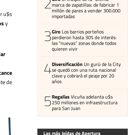
2
marca de zapatillas: de fabricar 1
millón de pares a vender 300.000
or u$s
importadas
os
y
3
Giro
Los barrios porteños
perdieron hasta 30% de interés:
las “nuevas” zonas donde todos
quieren vivir
iar
4
Diversificación
Un gurú de la City
se quedó con una ruta nacional
lcance
clave y cobrará el peaje por 20
años
nte de
5
Regalías
Vicuña adelanta u$s
250 millones en infraestructura
para San Juan
Las más leídas de Apertura