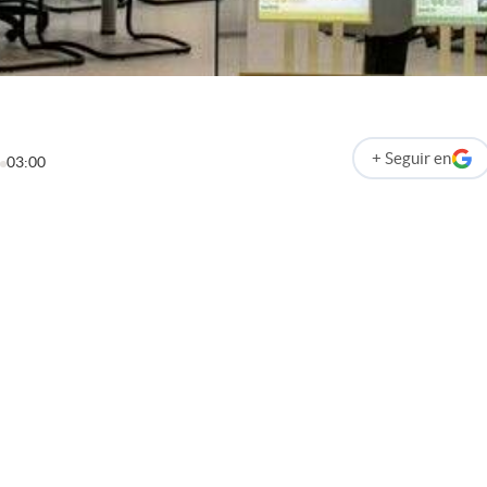
+
Seguir
en
03:00
abre en nueva p