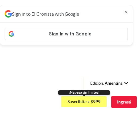
×
Sign in to El Cronista with Google
Edición:
Argentina
¡Navegá sin limites!
Argentina
Suscribite x $999
Ingresá
España
México
USA
Colombia