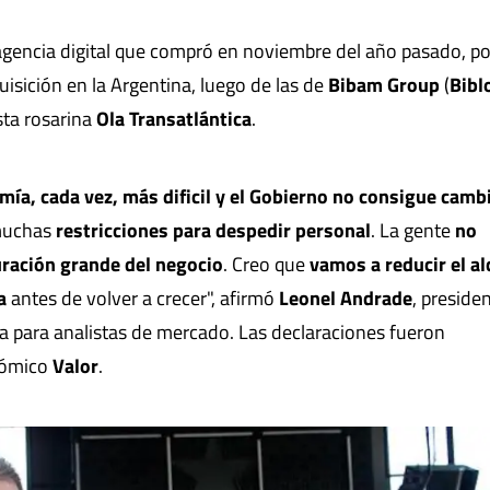
 agencia digital que compró en noviembre del año pasado, p
uisición en la Argentina, luego de las de
Bibam Group
(
Bibl
sta rosarina
Ola Transatlántica
.
mía, cada vez, más dificil y el Gobierno no consigue camb
 muchas
restricciones para despedir personal
. La gente
no
uración grande del negocio
. Creo que
vamos a reducir el a
na
antes de volver a crecer", afirmó
Leonel Andrade
, preside
ia para analistas de mercado. Las declaraciones fueron
onómico
Valor
.