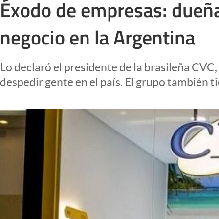
Éxodo de empresas: dueña 
Infotechnology
Clase
negocio en la Argentina
Clima
Mundial 2026
Lo declaró el presidente de la brasileña CVC
Eventos Corporativos
despedir gente en el país. El grupo también t
El Cronista Studio
Mediakit
abre en nueva pestaña