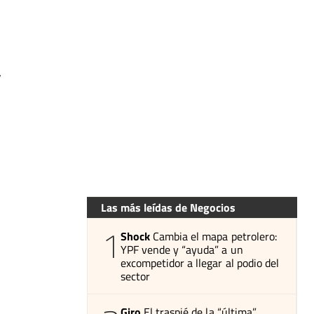
,
Las más leídas de Negocios
1
Shock
Cambia el mapa petrolero:
YPF vende y “ayuda” a un
excompetidor a llegar al podio del
sector
Giro
El traspié de la “última”