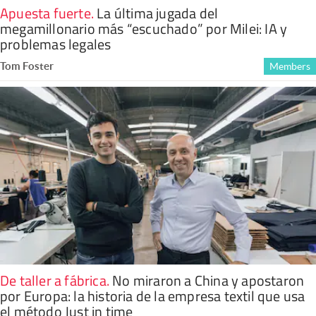
Apuesta fuerte
.
La última jugada del
megamillonario más “escuchado” por Milei: IA y
problemas legales
Tom Foster
Members
De taller a fábrica
.
No miraron a China y apostaron
por Europa: la historia de la empresa textil que usa
el método Just in time