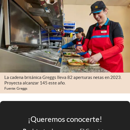
Infotechnology
Clase
Clima
Mundial 2026
Eventos Corporativos
El Cronista Studio
Mediakit
La cadena británica Greggs lleva 82 aperturas netas en 2023.
abre en nueva pestaña
Proyecta alcanzar 145 este año.
Argentina
Fuente: Greggs
¡Queremos conocerte!