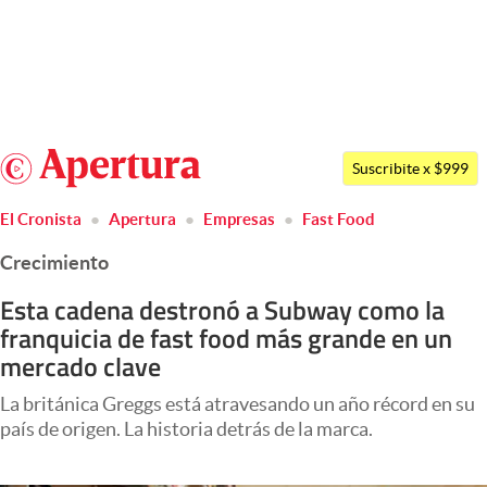
Últimas noticias
Dólar
Argentina
Members
Suscribite x $999
España
Economía y Política
El Cronista
Apertura
Empresas
Fast Food
México
Finanzas y Mercados
Crecimiento
USA
Mercados Online
Colombia
Esta cadena destronó a Subway como la
franquicia de fast food más grande en un
Uruguay
Negocios
mercado clave
Columnistas
La británica Greggs está atravesando un año récord en su
Otras secciones
país de origen. La historia detrás de la marca.
Apertura