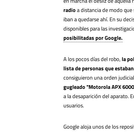
en marcha el desliz de aquell
radio
a distancia de modo que 
iban a quedarse ahí. En su dec
disponibles para las investigac
posibilitadas por Google.
A los pocos días del robo,
la po
lista de personas que estaban
consiguieron una orden judicia
gugleado "Motorola APX 6000
a la desaparición del aparato. 
usuarios.
Google aloja unos de los repos