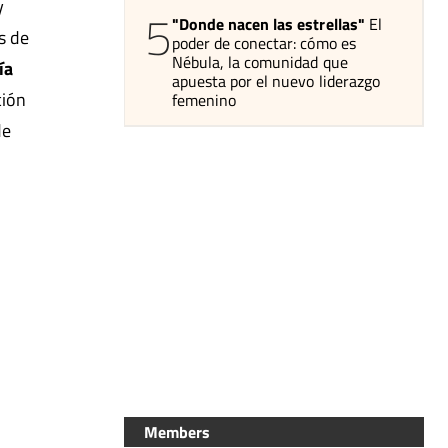
y
5
"Donde nacen las estrellas"
El
s de
poder de conectar: cómo es
Nébula, la comunidad que
ía
apuesta por el nuevo liderazgo
ción
femenino
de
Members