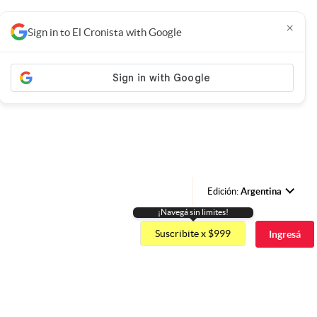
×
Sign in to El Cronista with Google
Edición:
Argentina
¡Navegá sin limites!
Argentina
Suscribite x $999
Ingresá
España
México
USA
Colombia