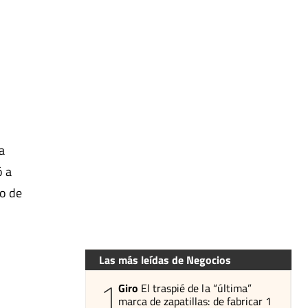
a
ó a
go de
Las más leídas de Negocios
1
Giro
El traspié de la “última”
marca de zapatillas: de fabricar 1