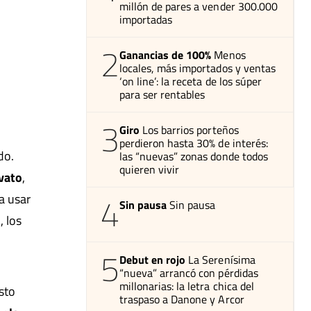
millón de pares a vender 300.000
importadas
2
Ganancias de 100%
Menos
locales, más importados y ventas
‘on line’: la receta de los súper
para ser rentables
3
Giro
Los barrios porteños
perdieron hasta 30% de interés:
do.
las “nuevas” zonas donde todos
quieren vivir
ovato
,
4
a usar
Sin pausa
Sin pausa
, los
5
Debut en rojo
La Serenísima
“nueva” arrancó con pérdidas
millonarias: la letra chica del
sto
traspaso a Danone y Arcor