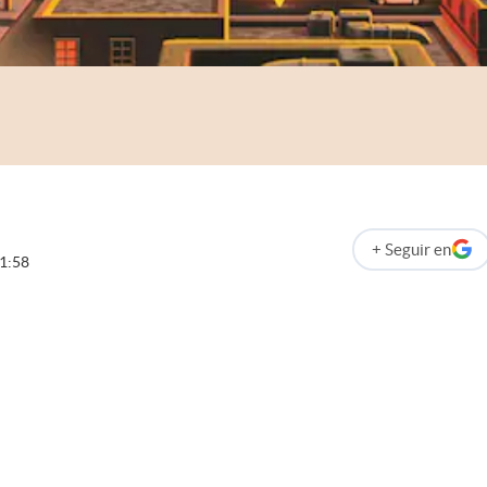
+
Seguir
en
abre en nueva p
1:58