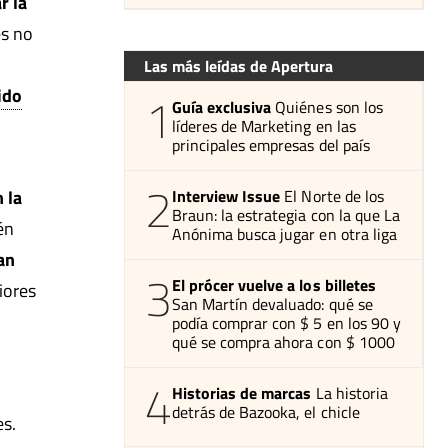
r la
es no
Las más leídas de Apertura
ido
1
Guía exclusiva
Quiénes son los
líderes de Marketing en las
principales empresas del país
2
 la
Interview Issue
El Norte de los
Braun: la estrategia con la que La
én
Anónima busca jugar en otra liga
an
3
El prócer vuelve a los billetes
iores
San Martín devaluado: qué se
podía comprar con $ 5 en los 90 y
qué se compra ahora con $ 1000
4
Historias de marcas
La historia
detrás de Bazooka, el chicle
es.