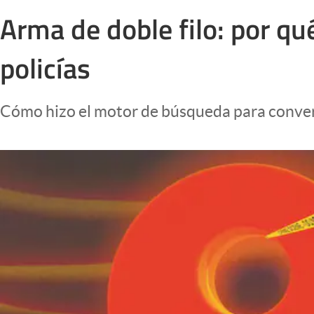
Infotechnology
Arma de doble filo: por qu
Clase
policías
Clima
Mundial 2026
Cómo hizo el motor de búsqueda para convert
Eventos Corporativos
El Cronista Studio
Mediakit
abre en nueva pestaña