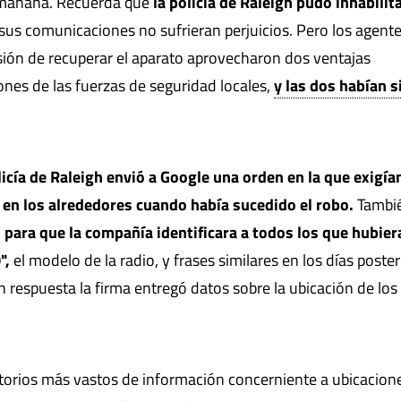
a mañana. Recuerda que
la policía de Raleigh pudo inhabilita
sus comunicaciones no sufrieran perjuicios. Pero los agent
isión de recuperar el aparato aprovecharon dos ventajas
iones de las fuerzas de seguridad locales,
y las dos habían s
licía de Raleigh envió a Google una orden en la que exigían
 en los alrededores cuando había sucedido el robo.
Tambi
l
para que la compañía identificara a todos los que hubier
",
el modelo de la radio, y frases similares en los días poster
En respuesta la firma entregó datos sobre la ubicación de los
itorios más vastos de información concerniente a ubicacion