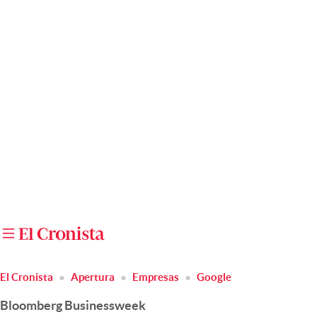
Últimas noticias
Dólar
Members
Economía y Política
Finanzas y Mercados
Mercados Online
Negocios
Columnistas
Otras secciones
El Cronista
Apertura
Empresas
Google
Apertura
Bloomberg Businessweek