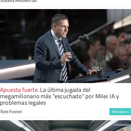
Juliana Monferrán
Apuesta fuerte
.
La última jugada del
megamillonario más “escuchado” por Milei: IA y
problemas legales
Tom Foster
Members