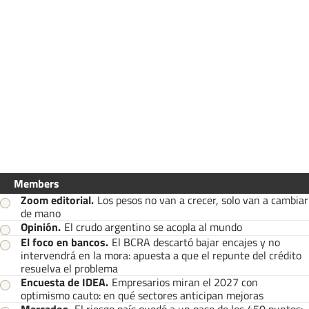
Members
Zoom editorial
.
Los pesos no van a crecer, solo van a cambiar
de mano
Opinión
.
El crudo argentino se acopla al mundo
El foco en bancos
.
El BCRA descartó bajar encajes y no
intervendrá en la mora: apuesta a que el repunte del crédito
resuelva el problema
Encuesta de IDEA
.
Empresarios miran el 2027 con
optimismo cauto: en qué sectores anticipan mejoras
Mercados
.
El riesgo país quedó a un paso de los 450 puntos: