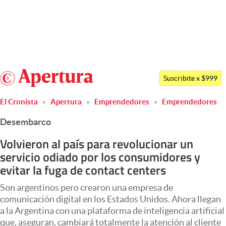
Últimas noticias
Dólar
Argentina
Members
Suscribite x $999
España
Economía y Política
El Cronista
Apertura
Emprendedores
Emprendedores
México
Finanzas y Mercados
Desembarco
USA
Mercados Online
Colombia
Volvieron al país para revolucionar un
servicio odiado por los consumidores y
Uruguay
Negocios
evitar la fuga de contact centers
Columnistas
Son argentinos pero crearon una empresa de
Otras secciones
comunicación digital en los Estados Unidos. Ahora llegan
a la Argentina con una plataforma de inteligencia artificial
Apertura
que, aseguran, cambiará totalmente la atención al cliente