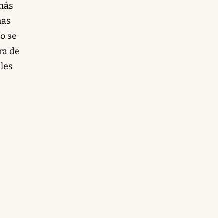
 más
nas
io se
ra de
ales