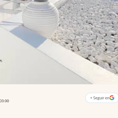
+
Seguir
en
abre en nueva p
03:00