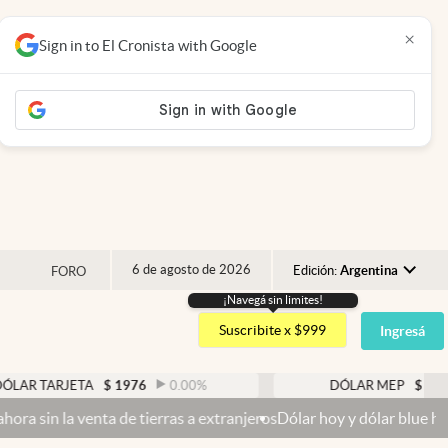
×
Sign in to El Cronista with Google
6 de agosto de 2026
Edición:
Argentina
FORO
¡Navegá sin limites!
Argentina
Suscribite x $999
Ingresá
España
México
RJETA
$
1976
0.00
%
DÓLAR MEP
$
1520,49
USA
nta de tierras a extranjeros
Dólar hoy y dólar blue hoy: cuál es la
Colombia