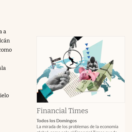
a a
lcán
 como
sla
ielo
abre en nuev
Financial Times
Todos los Domingos
La mirada de los problemas de la economía