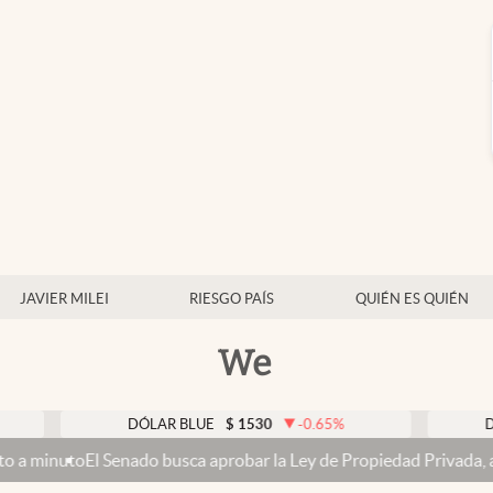
JAVIER MILEI
RIESGO PAÍS
QUIÉN ES QUIÉN
We
DÓLAR BLUE
$
1530
-0.65
%
DÓLAR TA
l Senado busca aprobar la Ley de Propiedad Privada, ahora sin la ve