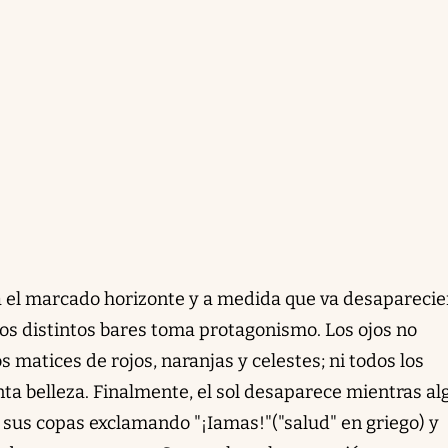
za el marcado horizonte y a medida que va desaparecie
los distintos bares toma protagonismo. Los ojos no
s matices de rojos, naranjas y celestes; ni todos los
nta belleza. Finalmente, el sol desaparece mientras a
 sus copas exclamando "¡Iamas!"("salud" en griego) y