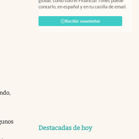
global, como solo el Financial Times puede
contarlo, en español y en tu casilla de email.
Recibir newsletter
ndo,
lgunos
Destacadas de hoy