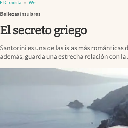
El Cronista
We
Infotechnology
Bellezas insulares
Clase
Clima
El secreto griego
Mundial 2026
Eventos Corporativos
Santorini es una de las islas más románticas 
además, guarda una estrecha relación con la 
El Cronista Studio
Mediakit
abre en nueva pestaña