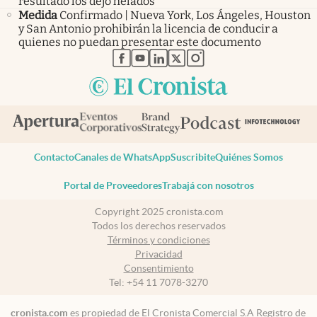
resultado los dejó helados
Medida
Confirmado | Nueva York, Los Ángeles, Houston
y San Antonio prohibirán la licencia de conducir a
quienes no puedan presentar este documento
abre en nueva pestaña
abre en nueva pestaña
abre en nueva pestaña
abre en nueva pestaña
abre en nueva pestaña
Contacto
Canales de WhatsApp
Suscribite
Quiénes Somos
Portal de Proveedores
Trabajá con nosotros
Copyright 2025 cronista.com
Todos los derechos reservados
Términos y condiciones
Privacidad
Consentimiento
Tel:
+54 11 7078-3270
cronista.com
es propiedad de El Cronista Comercial S.A Registro de