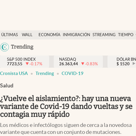
Últimas Noticias
ÚLTIMAS
WALL
ECONOMÍA
INMIGRACIÓN
STREAMING
TIEMPO
Finanzas y economía
NOTICIAS
STREET
Argentina
Trending
Wall Street y dólar
Y
España
Inmigración
DÓLAR
S&P 500 INDEX
NASDAQ
DÓLAR B
7723,55
-0.17
%
26.363,44
-0.83
%
México
$
1520
Trending
Cronista USA
Trending
COVID-19
USA
Tiempo
Colombia
Salud
Uruguay
Ciencia y salud
¿Vuelve el aislamiento?: hay una nueva
Espiritual
variante de Covid-19 dando vueltas y se
contagia muy rápido
Streaming
Los médicos e infectólogos siguen de cerca a la novedosa
PC y mobile
variante que cuenta con un conjunto de mutaciones.