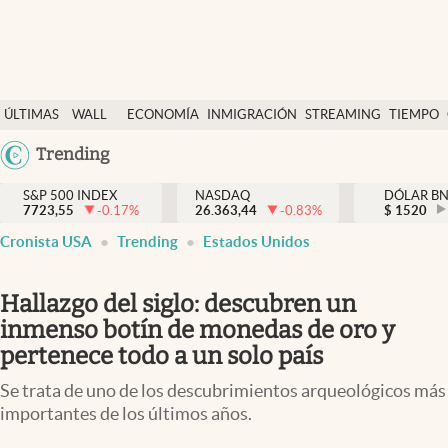
Últimas Noticias
ÚLTIMAS
WALL
ECONOMÍA
INMIGRACIÓN
STREAMING
TIEMPO
Finanzas y economía
NOTICIAS
STREET
Argentina
Trending
Wall Street y dólar
Y
España
Inmigración
DÓLAR
S&P 500 INDEX
NASDAQ
DÓLAR B
7723,55
-0.17
%
26.363,44
-0.83
%
México
$
1520
Trending
Cronista USA
Trending
Estados Unidos
USA
Tiempo
Colombia
Hallazgo del siglo: descubren un
Uruguay
Ciencia y salud
inmenso botín de monedas de oro y
Espiritual
pertenece todo a un solo país
Streaming
Se trata de uno de los descubrimientos arqueológicos más
importantes de los últimos años.
PC y mobile