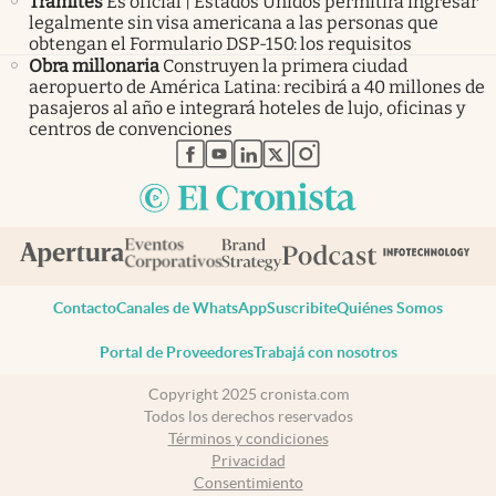
Trámites
Es oficial | Estados Unidos permitirá ingresar
legalmente sin visa americana a las personas que
obtengan el Formulario DSP-150: los requisitos
Obra millonaria
Construyen la primera ciudad
aeropuerto de América Latina: recibirá a 40 millones de
pasajeros al año e integrará hoteles de lujo, oficinas y
centros de convenciones
abre en nueva pestaña
abre en nueva pestaña
abre en nueva pestaña
abre en nueva pestaña
abre en nueva pestaña
Contacto
Canales de WhatsApp
Suscribite
Quiénes Somos
Portal de Proveedores
Trabajá con nosotros
Copyright 2025 cronista.com
Todos los derechos reservados
Términos y condiciones
Privacidad
Consentimiento