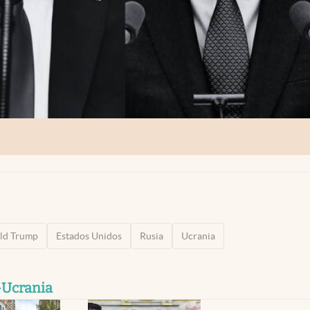
ld Trump
Estados Unidos
Rusia
Ucrania
-Ucrania