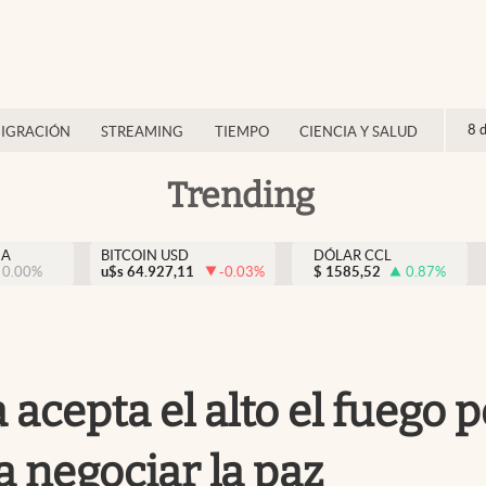
8 
IGRACIÓN
STREAMING
TIEMPO
CIENCIA Y SALUD
Trending
NA
BITCOIN USD
DÓLAR CCL
0.00
%
u$s
64.927,11
-0.03
%
$
1585,52
0.87
%
a acepta el alto el fuego
 negociar la paz