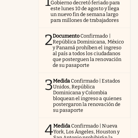
1
Gobierno decretó feriado para
este lunes 10 de agosto y llega
un nuevo fin de semana largo
para millones de trabajadores
2
Documento
Confirmado |
República Dominicana, México
y Panamá prohíben el ingreso
al país a todos los ciudadanos
que posterguen la renovación
de su pasaporte
3
Medida
Confirmado | Estados
Unidos, República
Dominicana y Colombia
bloquean el ingreso a quienes
postergaron la renovación de
su pasaporte
4
Medida
Confirmado | Nueva
York, Los Ángeles, Houston y
San Antonio prohibirán la