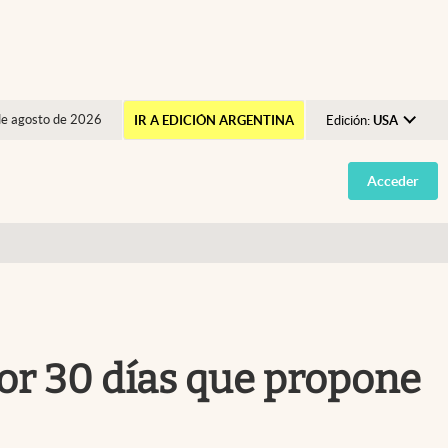
de agosto de 2026
IR A EDICIÓN ARGENTINA
Edición:
USA
Argentina
Acceder
España
México
USA
Colombia
Uruguay
 por 30 días que propone