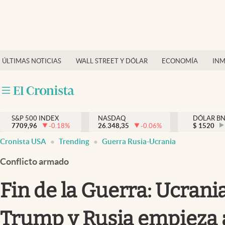
Últimas Noticias
Finanzas y economía
ÚLTIMAS NOTICIAS
WALL STREET Y DÓLAR
ECONOMÍA
INM
Wall Street y dólar
Inmigración
Trending
S&P 500 INDEX
NASDAQ
DÓLAR B
7709,96
-0.18
%
26.348,35
-0.06
%
$
1520
Tiempo
Cronista USA
Trending
Guerra Rusia-Ucrania
Ciencia y salud
Conflicto armado
Espiritual
Fin de la Guerra: Ucrani
Streaming
Trump y Rusia empieza a
PC y mobile