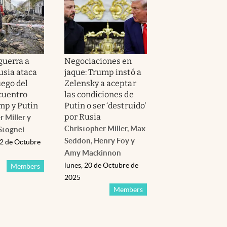
guerra a
Negociaciones en
usia ataca
jaque: Trump instó a
uego del
Zelensky a aceptar
ncuentro
las condiciones de
mp y Putin
Putin o ser ‘destruido'
por Rusia
 Miller y
Christopher Miller, Max
Stognei
Seddon, Henry Foy y
22 de Octubre
Amy Mackinnon
lunes, 20 de Octubre de
Members
2025
Members