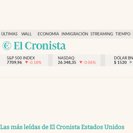
Últimas Noticias
ÚLTIMAS
WALL
ECONOMÍA
INMIGRACIÓN
STREAMING
TIEMPO
Finanzas y economía
NOTICIAS
STREET
Argentina
Wall Street y dólar
Y
España
Inmigración
DÓLAR
S&P 500 INDEX
NASDAQ
DÓLAR B
7709,96
-0.18
%
26.348,35
-0.06
%
México
$
1520
Trending
USA
Tiempo
Colombia
Uruguay
Ciencia y salud
Espiritual
Streaming
PC y mobile
Las más leídas de El Cronista Estados Unidos