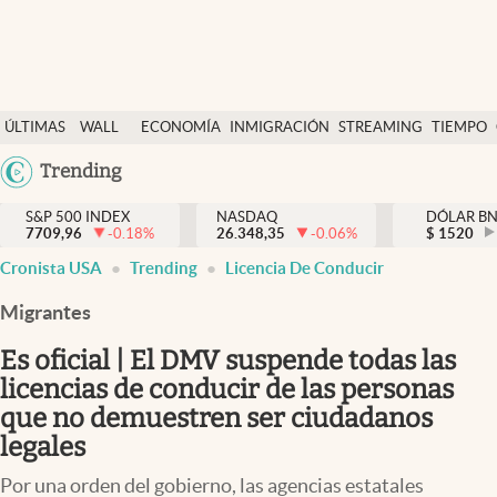
Últimas Noticias
ÚLTIMAS
WALL
ECONOMÍA
INMIGRACIÓN
STREAMING
TIEMPO
Finanzas y economía
NOTICIAS
STREET
Argentina
Trending
Wall Street y dólar
Y
España
Inmigración
DÓLAR
S&P 500 INDEX
NASDAQ
DÓLAR B
7709,96
-0.18
%
26.348,35
-0.06
%
México
$
1520
Trending
Cronista USA
Trending
Licencia De Conducir
USA
Tiempo
Colombia
Migrantes
Uruguay
Ciencia y salud
Es oficial | El DMV suspende todas las
Espiritual
licencias de conducir de las personas
que no demuestren ser ciudadanos
Streaming
legales
PC y mobile
Por una orden del gobierno, las agencias estatales