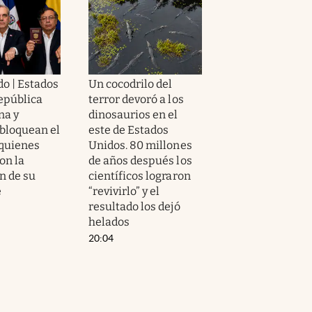
o | Estados
Un cocodrilo del
epública
terror devoró a los
na y
dinosaurios en el
bloquean el
este de Estados
 quienes
Unidos. 80 millones
on la
de años después los
n de su
científicos lograron
e
“revivirlo” y el
resultado los dejó
helados
20:04