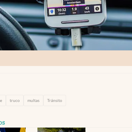
e
truco
multas
Tránsito
os