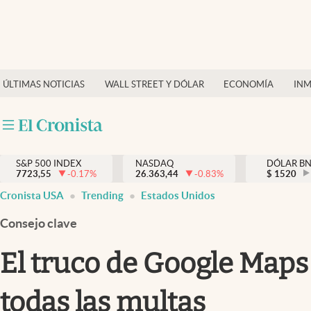
Últimas Noticias
Finanzas y economía
ÚLTIMAS NOTICIAS
WALL STREET Y DÓLAR
ECONOMÍA
INM
Wall Street y dólar
Inmigración
Trending
S&P 500 INDEX
NASDAQ
DÓLAR B
7723,55
-0.17
%
26.363,44
-0.83
%
$
1520
Tiempo
Cronista USA
Trending
Estados Unidos
Ciencia y salud
Consejo clave
Espiritual
El truco de Google Maps
Streaming
todas las multas
PC y mobile