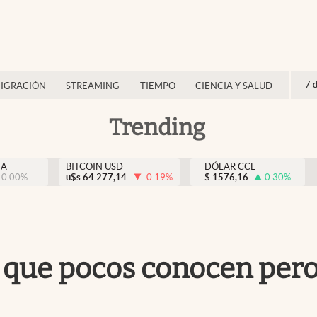
7 
IGRACIÓN
STREAMING
TIEMPO
CIENCIA Y SALUD
Trending
NA
BITCOIN USD
DÓLAR CCL
0.00
%
u$s
64.277,14
-0.19
%
$
1576,16
0.30
%
 que pocos conocen pero