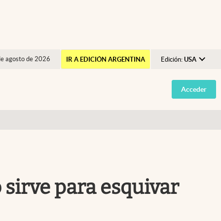
de agosto de 2026
IR A EDICIÓN ARGENTINA
Edición:
USA
Argentina
Acceder
España
México
USA
Colombia
Uruguay
 sirve para esquivar