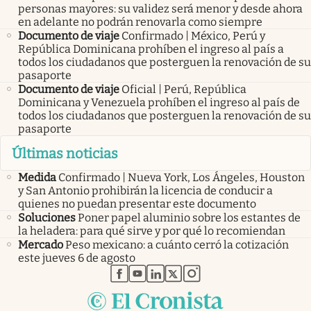
personas mayores: su validez será menor y desde ahora
en adelante no podrán renovarla como siempre
Documento de viaje
Confirmado | México, Perú y
República Dominicana prohíben el ingreso al país a
todos los ciudadanos que posterguen la renovación de su
pasaporte
Documento de viaje
Oficial | Perú, República
Dominicana y Venezuela prohíben el ingreso al país de
todos los ciudadanos que posterguen la renovación de su
pasaporte
Últimas noticias
Medida
Confirmado | Nueva York, Los Ángeles, Houston
y San Antonio prohibirán la licencia de conducir a
quienes no puedan presentar este documento
Soluciones
Poner papel aluminio sobre los estantes de
la heladera: para qué sirve y por qué lo recomiendan
Mercado
Peso mexicano: a cuánto cerró la cotización
este jueves 6 de agosto
abre en nueva pestaña
abre en nueva pestaña
abre en nueva pestaña
abre en nueva pestaña
abre en nueva pestaña