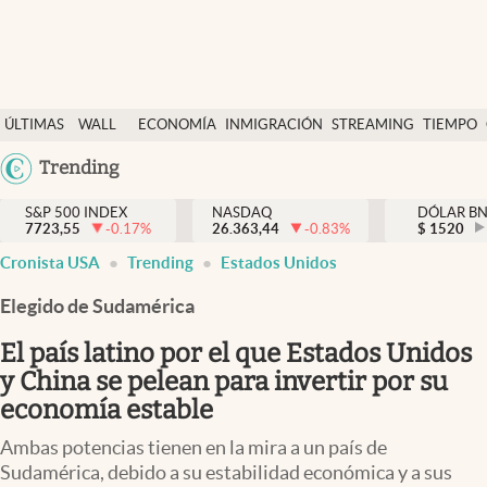
Últimas Noticias
ÚLTIMAS
WALL
ECONOMÍA
INMIGRACIÓN
STREAMING
TIEMPO
Finanzas y economía
NOTICIAS
STREET
Argentina
Trending
Wall Street y dólar
Y
España
Inmigración
DÓLAR
S&P 500 INDEX
NASDAQ
DÓLAR B
7723,55
-0.17
%
26.363,44
-0.83
%
México
$
1520
Trending
Cronista USA
Trending
Estados Unidos
USA
Tiempo
Colombia
Elegido de Sudamérica
Uruguay
Ciencia y salud
El país latino por el que Estados Unidos
Espiritual
y China se pelean para invertir por su
economía estable
Streaming
Ambas potencias tienen en la mira a un país de
PC y mobile
Sudamérica, debido a su estabilidad económica y a sus